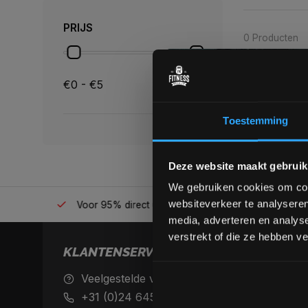
PRIJS
0 Producten
€0 - €5
Toestemming
Deze website maakt gebruik
We gebruiken cookies om cont
websiteverkeer te analyseren
én plek
Voor 95% direct uit voorraad geleverd
Professio
media, adverteren en analys
verstrekt of die ze hebben v
KLANTENSERVICE
Veelgestelde vragen
Achteraf 
betaalme
+31 (0)24 645 1309