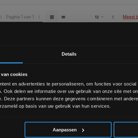
Pagina 1 van 1
Meest 
Bam! 5% korting op je vol
Details
Schrijf je in voor onze nieuwsbrief om 
 van cookies
over onze nieuwe producten, deals en 
Ontvang 5% korting op je eerstvo
ent en advertenties te personaliseren, om functies voor social
. Ook delen we informatie over uw gebruik van onze site met on
nele kwaliteit voor scherpe prijs
Van homegym tot profession
e. Deze partners kunnen deze gegevens combineren met andere i
erzameld op basis van uw gebruik van hun services.
INFORMATIE
*Verzendkosten vallen buiten
betalen & Overige
Over ons
Aanpassen
thoden
Blog