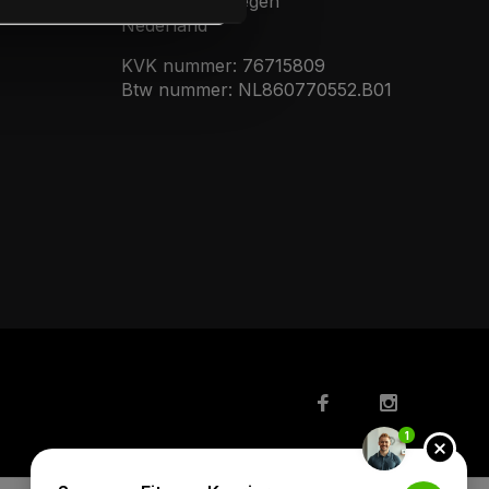
6546 BJ, Nijmegen
Nederland
KVK nummer: 76715809
Btw nummer: NL860770552.B01
1