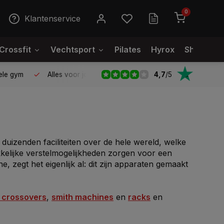
0
Klantenservice
Crossfit
Vechtsport
Pilates
Hyrox
Showroo
4,7
/
5
le gym
Alles voor jouw gym op één plek
Voor 95% direct
uizenden faciliteiten over de hele wereld, welke
elijke verstelmogelijkheden zorgen voor een
, zegt het eigenlijk al: dit zijn apparaten gemaakt
 crossovers
,
smith machines
en
racks
en