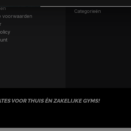
g, levering &
Merken
ren
Categorieën
 voorwaarden
r
olicy
unt
ES VOOR THUIS ÉN ZAKELIJKE GYMS!