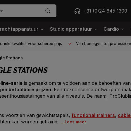
+31 (0)24 645 1309
rachtapparatuur
Studio apparatuur
Cardio
ele kwaliteit voor scherpe prijs
Van homegym tot professione
gle Stations
GLE STATIONS
line-serie
is gemaakt om te voldoen aan de behoeften van d
gen betaalbare prijzen
. Een no-nonsense ontwerp en makk
senthousiastelingen van alle niveau's. De naam, ProClubline
ions voorzien van gewichtstapels,
functional trainers
,
cable
ten kan worden getraind.
...Lees meer