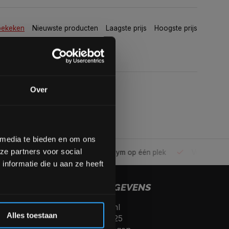
bekeken
Nieuwste producten
Laagste prijs
Hoogste prijs
gende bestelling
Over
op de hoogte te blijven
meer interessante info.
lgende aankoop! 😀
 media te bieden en om ons
ze partners voor social
ele gym
Alles voor jouw gym op één plek
Voor 95% direc
Inschrijven
nformatie die u aan ze heeft
CONTACTGEGEVENS
 de korting
Fitnesskoerier.nl
Alles toestaan
Kerkenbos 10125