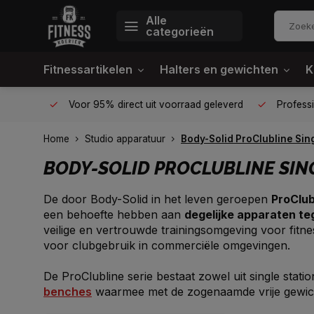
Alle
categorieën
Fitnessartikelen
Halters en gewichten
K
én plek
Voor 95% direct uit voorraad geleverd
Profession
Home
Studio apparatuur
Body-Solid ProClubline Sin
BODY-SOLID PROCLUBLINE SIN
De door Body-Solid in het leven geroepen
ProClub
een behoefte hebben aan
degelijke apparaten te
veilige en vertrouwde trainingsomgeving voor fitnes
voor clubgebruik in commerciële omgevingen.
De ProClubline serie bestaat zowel uit single stat
benches
waarmee met de zogenaamde vrije gewich