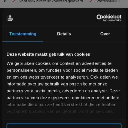
Voor 95% direct uit voorraad geleverd
Professionele kwaliteit
KLANTENSERVICE
Veelgestelde vragen
Toestemming
Details
Over
+31 (0)24 645 1309
info@fitnesskoerier.nl
Bam! 5% korting op je volgende
Deze website maakt gebruik van cookies
bestelling
We gebruiken cookies om content en advertenties te
personaliseren, om functies voor social media te bieden
Schrijf je in voor onze nieuwsbrief om op de hoogte te
en om ons websiteverkeer te analyseren. Ook delen we
blijven over onze nieuwe producten, deals en meer
informatie over uw gebruik van onze site met onze
interessante info. Ontvang 5% korting op je eerstvolgende
partners voor social media, adverteren en analyse. Deze
aankoop! 😀
partners kunnen deze gegevens combineren met andere
informatie die u aan ze heeft verstrekt of die ze hebben
verzameld op basis van uw gebruik van hun services.
Inschrijven