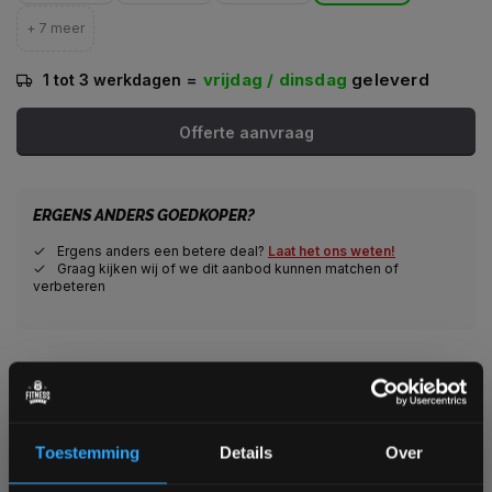
+ 7 meer
=
vrijdag / dinsdag
geleverd
1 tot 3 werkdagen
Offerte aanvraag
ERGENS ANDERS GOEDKOPER?
Ergens anders een betere deal?
Laat het ons weten!
Graag kijken wij of we dit aanbod kunnen matchen of
verbeteren
Veilig winkelen met het webshop keurmerk
Veilig betalen met een grote keuze aan betaalopties
Alles voor jouw gym op één plek
Voor 95% direct uit voorraad geleverd
Toestemming
Details
Over
Professionele kwaliteit voor scherpe prijs