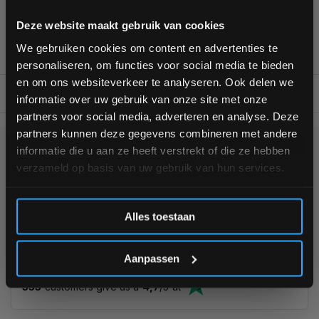
Van homegym tot professionele gym
Bam! 5% korting op je volgende
Deze website maakt gebruik van cookies
Persoonlijk en deskundig advies op maat
bestelling
Complete gym inrichting mogelijk
We gebruiken cookies om content en advertenties te
personaliseren, om functies voor social media te bieden
Schrijf je in voor onze nieuwsbrief om op de hoogte te
en om ons websiteverkeer te analyseren. Ook delen we
blijven over onze nieuwe producten, deals en meer
BESCHRIJVING
informatie over uw gebruik van onze site met onze
interessante info. Ontvang 5% korting op je eerstvolgende
partners voor social media, adverteren en analyse. Deze
aankoop! 😀
partners kunnen deze gegevens combineren met andere
informatie die u aan ze heeft verstrekt of die ze hebben
KUNNEN WE HELPEN?
verzameld op basis van uw gebruik van hun services.
+31 (0)24 645 1309
Inschrijven
Alles toestaan
*Verzendkosten vallen buiten de korting
Aanpassen
355
customers give us a
4,7
/
5
at