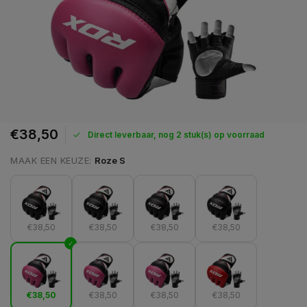
€38,50
Direct leverbaar, nog 2 stuk(s) op voorraad
MAAK EEN KEUZE:
Roze S
€38,50
€38,50
€38,50
€38,50
€38,50
€38,50
€38,50
€38,50