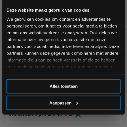
Van homegym tot professionele gym
Bam! 5% korting op je volgende
Deze website maakt gebruik van cookies
Persoonlijk en deskundig advies op maat
bestelling
Complete gym inrichting mogelijk
We gebruiken cookies om content en advertenties te
personaliseren, om functies voor social media te bieden
Schrijf je in voor onze nieuwsbrief om op de hoogte te
en om ons websiteverkeer te analyseren. Ook delen we
blijven over onze nieuwe producten, deals en meer
BESCHRIJVING
informatie over uw gebruik van onze site met onze
interessante info. Ontvang 5% korting op je eerstvolgende
partners voor social media, adverteren en analyse. Deze
aankoop! 😀
partners kunnen deze gegevens combineren met andere
informatie die u aan ze heeft verstrekt of die ze hebben
KUNNEN WE HELPEN?
verzameld op basis van uw gebruik van hun services.
+31 (0)24 645 1309
Inschrijven
Alles toestaan
*Verzendkosten vallen buiten de korting
Aanpassen
355
customers give us a
4,7
/
5
at