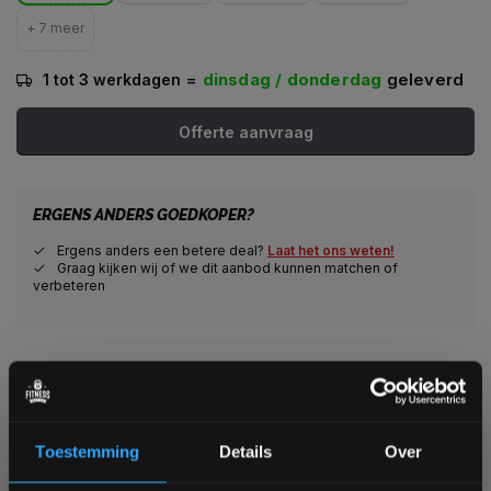
+ 7 meer
=
dinsdag / donderdag
geleverd
1 tot 3 werkdagen
Offerte aanvraag
ERGENS ANDERS GOEDKOPER?
Ergens anders een betere deal?
Laat het ons weten!
Graag kijken wij of we dit aanbod kunnen matchen of
verbeteren
Veilig winkelen met het webshop keurmerk
Veilig betalen met een grote keuze aan betaalopties
Alles voor jouw gym op één plek
Voor 95% direct uit voorraad geleverd
Toestemming
Details
Over
Professionele kwaliteit voor scherpe prijs