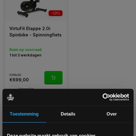
-13%
VirtuFit Etappe 2.0i
Spinbike - Spinningfiets
Ruim op voorraad
1 tot 3 werkdagen
€799,00
€699,00
Vergelijk
Toestemming
Details
Over
1
Bam! 5% korting op je volgende
Deze website maakt gebruik van cookies