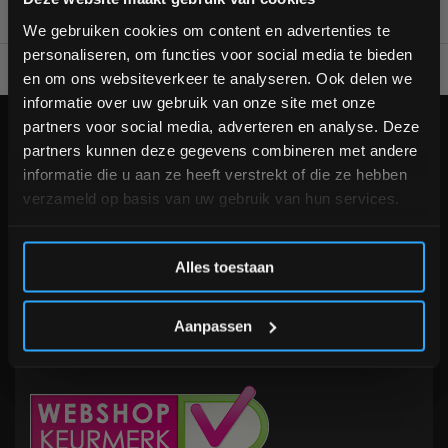
bestelling
We gebruiken cookies om content en advertenties te
personaliseren, om functies voor social media te bieden
Voor 95% direct uit voorraad geleverd
Professionele kwaliteit
Schrijf je in voor onze nieuwsbrief om op de hoogte te
en om ons websiteverkeer te analyseren. Ook delen we
blijven over onze nieuwe producten, deals en meer
informatie over uw gebruik van onze site met onze
interessante info. Ontvang 5% korting op je eerstvolgende
partners voor social media, adverteren en analyse. Deze
aankoop! 😀
KLANTENSERVICE
partners kunnen deze gegevens combineren met andere
Veelgestelde vragen
informatie die u aan ze heeft verstrekt of die ze hebben
+31 (0)24 645 1309
verzameld op basis van uw gebruik van hun services.
info@fitnesskoerier.nl
Inschrijven
Alles toestaan
*Verzendkosten vallen buiten de korting
Aanpassen