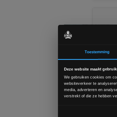
Toestemming
FP Equipm
Deze website maakt gebruik
Machine
We gebruiken cookies om cont
websiteverkeer te analyseren
Ruim op vo
media, adverteren en analys
Custom ma
verstrekt of die ze hebben v
€1.609,0