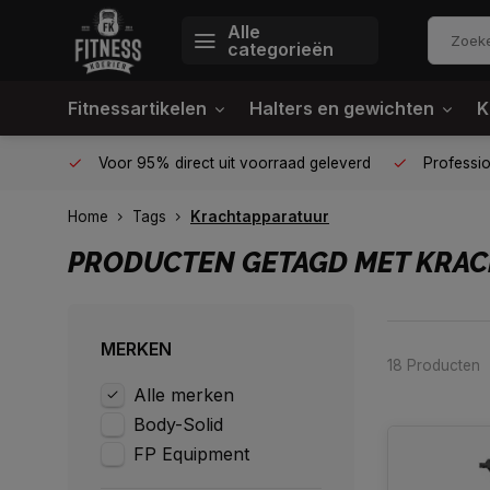
Alle
categorieën
Fitnessartikelen
Halters en gewichten
K
én plek
Voor 95% direct uit voorraad geleverd
Profession
Home
Tags
Krachtapparatuur
PRODUCTEN GETAGD MET KRA
MERKEN
18 Producten
Alle merken
Body-Solid
FP Equipment