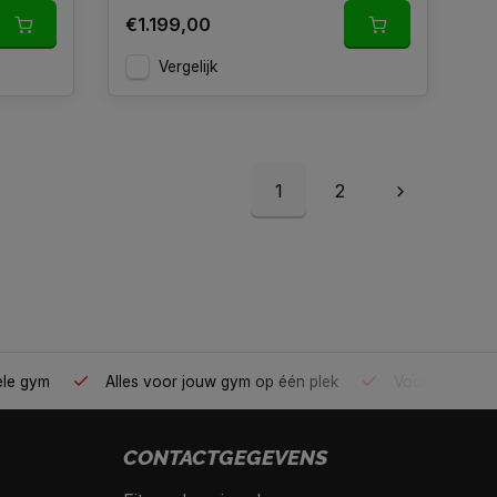
€1.199,00
Vergelijk
1
2
ele gym
Alles voor jouw gym op één plek
Voor 95% direc
CONTACTGEGEVENS