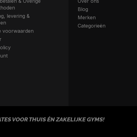
betalen & Overige
Over ons
thoden
Blog
g, levering &
Merken
ren
Categorieën
 voorwaarden
r
olicy
unt
ES VOOR THUIS ÉN ZAKELIJKE GYMS!