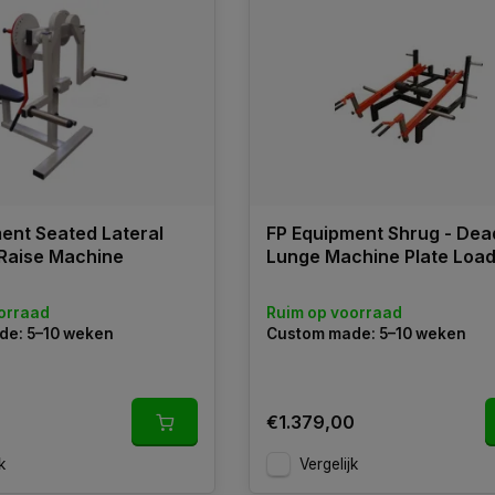
ent Seated Lateral
FP Equipment Shrug - Deadl
Raise Machine
Lunge Machine Plate Loa
orraad
Ruim op voorraad
de: 5–10 weken
Custom made: 5–10 weken
0
€1.379,00
k
Vergelijk