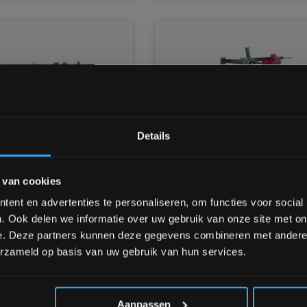
Bam! 5% korting op je vol
Details
Schrijf je in voor onze nieuwsbrief om 
ent Flat Chest Press
FP Equipment Pendulum S
 van cookies
over onze nieuwe producten, deals en 
Machine 3R
Ontvang 5% korting op je eerstvo
ent en advertenties te personaliseren, om functies voor social
. Ook delen we informatie over uw gebruik van onze site met on
orraad
Nog 5 stuks op voorraad
e. Deze partners kunnen deze gegevens combineren met andere i
de: 5–10 weken
Custom made: 5–10 weken
erzameld op basis van uw gebruik van hun services.
*Verzendkosten vallen buiten
€2.295,00
0
€1.995,00
Aanpassen