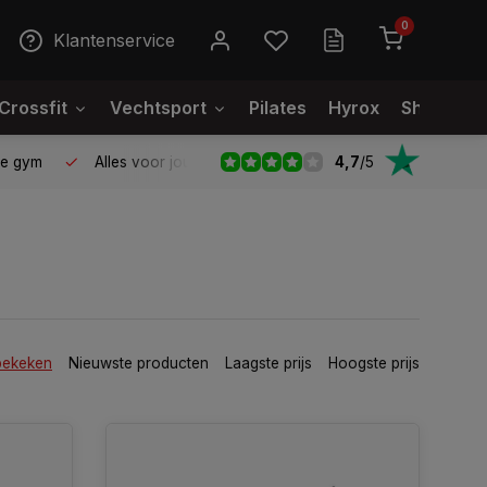
0
Klantenservice
Crossfit
Vechtsport
Pilates
Hyrox
Showroo
4,7
/
5
le gym
Alles voor jouw gym op één plek
Voor 95% direct
bekeken
Nieuwste producten
Laagste prijs
Hoogste prijs