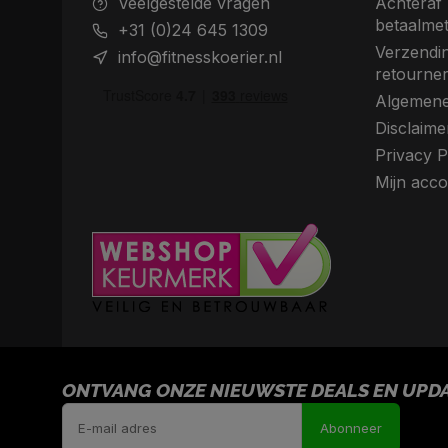
Veelgestelde vragen
Achteraf 
betaalme
+31 (0)24 645 1309
Verzendin
info@fitnesskoerier.nl
retourne
Algemene
Disclaime
Privacy P
Mijn acco
ONTVANG ONZE NIEUWSTE DEALS EN UPDAT
Abonneer