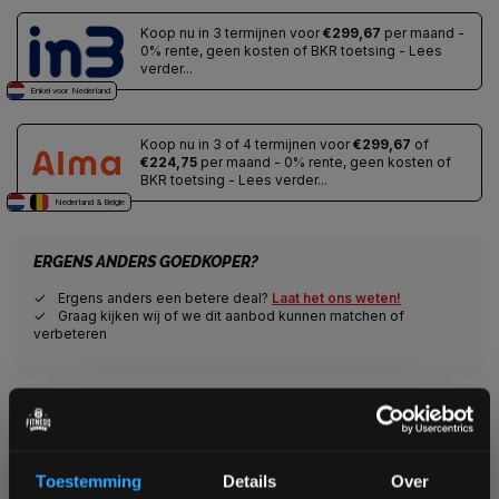
Koop nu in 3 termijnen voor
€299,67
per maand -
0% rente, geen kosten of BKR toetsing - Lees
verder...
Enkel voor Nederland
Koop nu in 3 of 4 termijnen voor
€299,67
of
€224,75
per maand - 0% rente, geen kosten of
BKR toetsing - Lees verder...
Nederland & Belgie
ERGENS ANDERS GOEDKOPER?
Ergens anders een betere deal?
Laat het ons weten!
Graag kijken wij of we dit aanbod kunnen matchen of
verbeteren
Veilig winkelen met het webshop keurmerk
Veilig betalen met een grote keuze aan betaalopties
Alles voor jouw gym op één plek
Toestemming
Details
Over