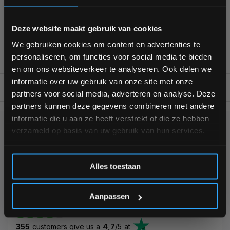
Voor 95% direct uit voorraad geleverd
Professionele kwaliteit voor scherpe prijs
Bam! 5% korting op je volgende
Van homegym tot professionele gym
Deze website maakt gebruik van cookies
bestelling
Persoonlijk en deskundig advies op maat
We gebruiken cookies om content en advertenties te
Complete gym inrichting mogelijk
personaliseren, om functies voor social media te bieden
Schrijf je in voor onze nieuwsbrief om op de hoogte te
en om ons websiteverkeer te analyseren. Ook delen we
blijven over onze nieuwe producten, deals en meer
informatie over uw gebruik van onze site met onze
interessante info. Ontvang 5% korting op je eerstvolgende
BESCHRIJVING
partners voor social media, adverteren en analyse. Deze
aankoop! 😀
partners kunnen deze gegevens combineren met andere
informatie die u aan ze heeft verstrekt of die ze hebben
verzameld op basis van uw gebruik van hun services.
KUNNEN WE HELPEN?
Inschrijven
+31 (0)24 645 1309
Alles toestaan
*Verzendkosten vallen buiten de korting
Aanpassen
355
customers give us a
4,7
/
5
at