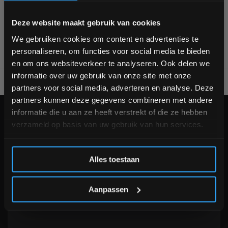
1
Bam! 5% korting op je volgende
Deze website maakt gebruik van cookies
bestelling
We gebruiken cookies om content en advertenties te
personaliseren, om functies voor social media te bieden
Schrijf je in voor onze nieuwsbrief om op de hoogte te
en om ons websiteverkeer te analyseren. Ook delen we
blijven over onze nieuwe producten, deals en meer
informatie over uw gebruik van onze site met onze
interessante info. Ontvang 5% korting op je eerstvolgende
Alles voor jouw gym op één plek
Voor 95% direct uit voorraa
partners voor social media, adverteren en analyse. Deze
aankoop! 😀
partners kunnen deze gegevens combineren met andere
informatie die u aan ze heeft verstrekt of die ze hebben
KLANTENSERVICE
verzameld op basis van uw gebruik van hun services.
Veelgestelde vragen
+31 (0)24 645 1309
Inschrijven
info@fitnesskoerier.nl
Alles toestaan
*Verzendkosten vallen buiten de korting
Aanpassen