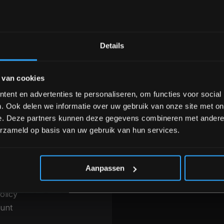
Bam! 5% korting op je vol
Details
nele kwaliteit voor scherpe prijs
Van homegym tot profession
Schrijf je in voor onze nieuwsbrief om 
 van cookies
over onze nieuwe producten, deals en 
Ontvang 5% korting op je eerstvo
ent en advertenties te personaliseren, om functies voor social
INFORMATIE
. Ook delen we informatie over uw gebruik van onze site met on
betalen & Overige
Over ons
e. Deze partners kunnen deze gegevens combineren met andere i
thoden
erzameld op basis van uw gebruik van hun services.
Blog
g, levering &
Merken
*Verzendkosten vallen buiten
ren
Categorieën
 voorwaarden
Aanpassen
r
olicy
unt