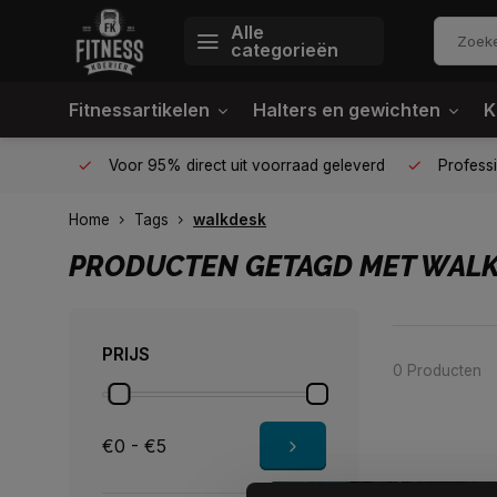
Alle
categorieën
Fitnessartikelen
Halters en gewichten
K
én plek
Voor 95% direct uit voorraad geleverd
Profession
Home
Tags
walkdesk
PRODUCTEN GETAGD MET WAL
PRIJS
0 Producten
€0 - €5