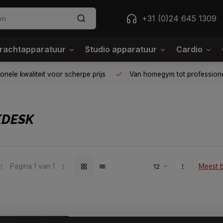
+31 (0)24 645 1309
rachtapparatuur
Studio apparatuur
Cardio
ele kwaliteit voor scherpe prijs
Van homegym tot professione
KDESK
Pagina 1 van 1
Meest 