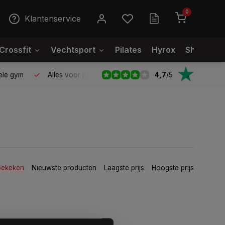
0
Klantenservice
Crossfit
Vechtsport
Pilates
Hyrox
Showroo
4,7
/
5
le gym
Alles voor jouw gym op één plek
Voor 95% direct
bekeken
Nieuwste producten
Laagste prijs
Hoogste prijs