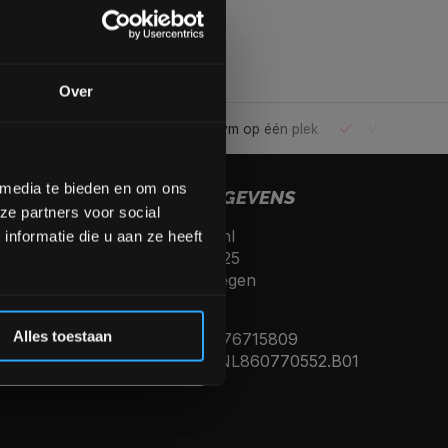
gende bestelling
Over
ele gym
Alles voor jouw gym op één plek
Voor 95% direc
op de hoogte te blijven
meer interessante info.
lgende aankoop! 😀
 media te bieden en om ons
CONTACTGEGEVENS
ze partners voor social
Fitnesskoerier.nl
Inschrijven
nformatie die u aan ze heeft
Kerkenbos 10125
6546 BJ, Nijmegen
 de korting
Nederland
Alles toestaan
KVK nummer: 76715809
Btw nummer: NL860770552.B01