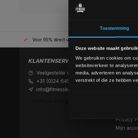
Toestemming
én plek
Voor 95% direct uit voorraad geleverd
Professio
Deze website maakt gebruik
We gebruiken cookies om cont
KLANTENSERVICE
websiteverkeer te analyseren
Veelgestelde vragen
Achteraf 
media, adverteren en analys
betaalme
verstrekt of die ze hebben v
+31 (0)24 645 1309
Verzendin
info@fitnesskoerier.nl
retourne
Algemene
Disclaime
Privacy P
Mijn acco