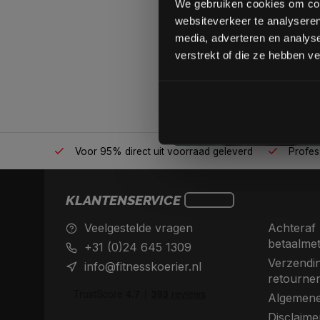
We gebruiken cookies om cont
websiteverkeer te analyseren
media, adverteren en analys
verstrekt of die ze hebben v
én plek
Voor 95% direct uit voorraad geleverd
Professio
KLANTENSERVICE
Veelgestelde vragen
Achteraf 
betaalme
+31 (0)24 645 1309
Verzendin
info@fitnesskoerier.nl
retourne
Algemene
Disclaime