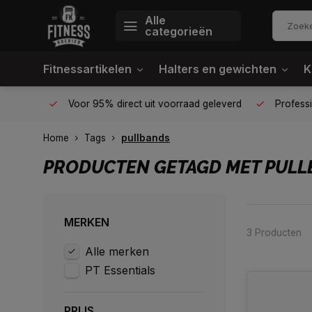
Alle
categorieën
Fitnessartikelen
Halters en gewichten
K
én plek
Voor 95% direct uit voorraad geleverd
Profession
Home
Tags
pullbands
PRODUCTEN GETAGD MET PULL
MERKEN
3 Producten
Alle merken
PT Essentials
PRIJS