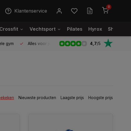
0
Klantenservice
Crossfit
Vechtsport
Pilates
Hyrox
Showroo
4,7
/
5
le gym
Alles voor jouw gym op één plek
Voor 95% direct
bekeken
Nieuwste producten
Laagste prijs
Hoogste prijs