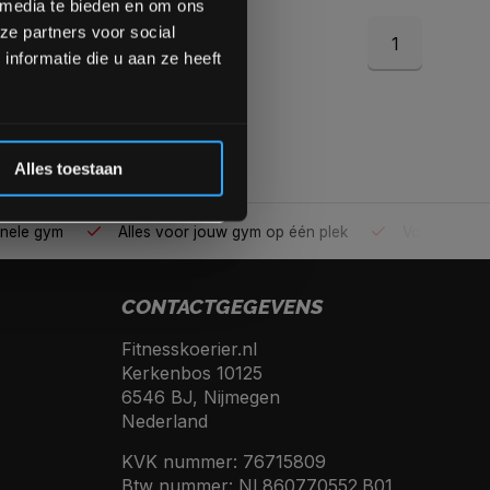
 media te bieden en om ons
ze partners voor social
1
Inschrijven
nformatie die u aan ze heeft
 de korting
Alles toestaan
ele gym
Alles voor jouw gym op één plek
Voor 95% direc
CONTACTGEGEVENS
Fitnesskoerier.nl
Kerkenbos 10125
6546 BJ, Nijmegen
Nederland
KVK nummer: 76715809
Btw nummer: NL860770552.B01