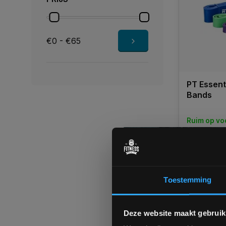
€0 - €65
PT Essent
Bands
Ruim op vo
1-3 werkd
€8,95
Toestemming
Vergelij
Deze website maakt gebruik