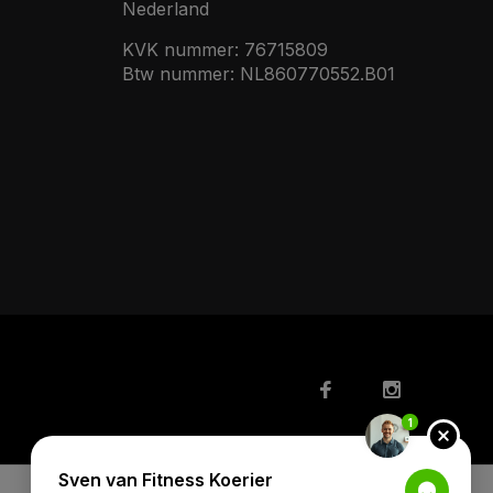
Nederland
KVK nummer: 76715809
Btw nummer: NL860770552.B01
1
Sven van Fitness Koerier