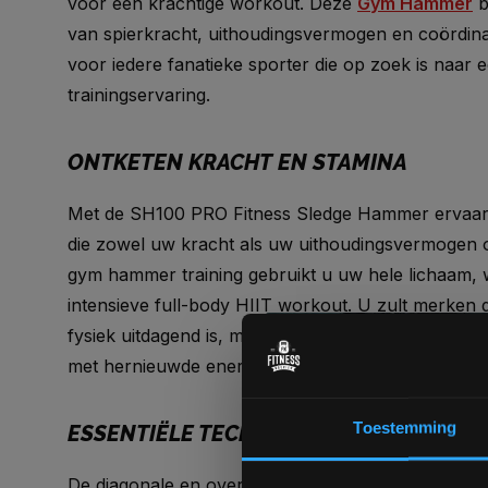
voor een krachtige workout. Deze
Gym Hammer
b
van spierkracht, uithoudingsvermogen en coördina
voor iedere fanatieke sporter die op zoek is naar 
trainingservaring.
ONTKETEN KRACHT EN STAMINA
Met de SH100 PRO Fitness Sledge Hammer ervaart 
die zowel uw kracht als uw uithoudingsvermogen op
gym hammer training gebruikt u uw hele lichaam, w
intensieve full-body HIIT workout. U zult merken da
fysiek uitdagend is, maar ook mentaal bevrijdend,
met hernieuwde energie aan uw training begint.
Toestemming
ESSENTIËLE TECHNIEKEN VOOR MAXIMA
De diagonale en overhead slagen zijn de kern van