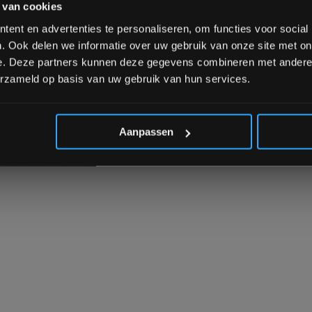
 van cookies
over onze nieuwe producten, deals en 
sch en schuift u uw handen
Ontvang 5% korting op je eerstvo
ent en advertenties te personaliseren, om functies voor social
" slag kost meer energie,
. Ook delen we informatie over uw gebruik van onze site met on
mpact. Beide technieken
e. Deze partners kunnen deze gegevens combineren met andere i
g, wat zorgt voor een
erzameld op basis van uw gebruik van hun services.
*Verzendkosten vallen buiten
Aanpassen
NESS SLEDGE HAMMER