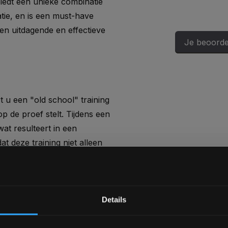
iedt een unieke combinatie
tie, en is een must-have
een uitdagende en effectieve
Je beoorde
u een "old school" training
 de proef stelt. Tijdens een
at resulteert in een
t deze training niet alleen
 waardoor u elke keer weer
Bam! 5% korting op je vol
Details
LE IMPACT
Schrijf je in voor onze nieuwsbrief om 
 uw sledge hammer training.