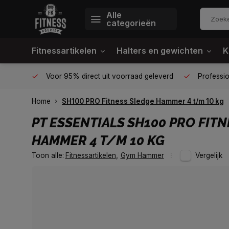
Alle
categorieën
Fitnessartikelen
Halters en gewichten
K
én plek
Voor 95% direct uit voorraad geleverd
Profession
Home
SH100 PRO Fitness Sledge Hammer 4 t/m 10 kg
PT ESSENTIALS
SH100 PRO FITN
HAMMER 4 T/M 10 KG
Toon alle:
Fitnessartikelen
,
Gym Hammer
Vergelijk