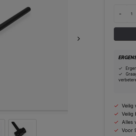
-
ERGEN
Erge
Graag
verbeter
Veili
Veilig
Alles
Voor 