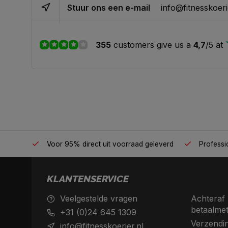
Stuur ons een e-mail
info@fitnesskoeri
355
customers give us a
4,7
/
5
at
én plek
Voor 95% direct uit voorraad geleverd
Professio
KLANTENSERVICE
Veelgestelde vragen
Achteraf 
betaalme
+31 (0)24 645 1309
Verzendin
info@fitnesskoerier.nl