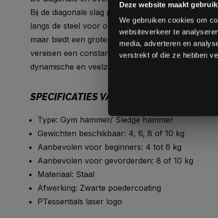
Deze website maakt gebruik
Bij de diagonale slag plaatst u uw voeten strategi
We gebruiken cookies om cont
langs de steel voor optimale kracht. De "overhead
websiteverkeer te analyseren
maar biedt een grotere zwaai voor een krachtige i
media, adverteren en analys
vereisen een constante aanpassing van uw houdin
verstrekt of die ze hebben v
dynamische en veelzijdige training.
SPECIFICATIES VAN DE SH100 PRO FIT
Type: Gym hammer/ Sledge hammer
Gewichten beschikbaar: 4, 6, 8 of 10 kg
Aanbevolen voor beginners: 4 tot 6 kg
Aanbevolen voor gevorderden: 8 of 10 kg
Materiaal: Staal
Afwerking: Zwarte poedercoating
PTessentials laser logo