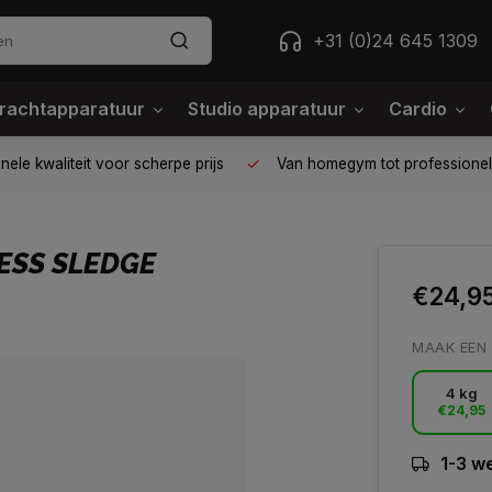
+31 (0)24 645 1309
rachtapparatuur
Studio apparatuur
Cardio
ele kwaliteit voor scherpe prijs
Van homegym tot professione
ESS SLEDGE
€24,9
MAAK EEN
4 kg
€24,95
1-3 w