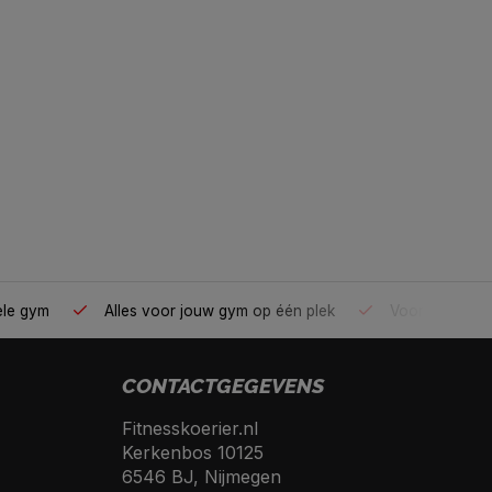
ele gym
Alles voor jouw gym op één plek
Voor 95% direc
CONTACTGEGEVENS
Fitnesskoerier.nl
Kerkenbos 10125
6546 BJ, Nijmegen