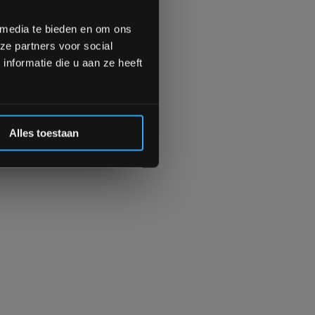
meer interessante info.
lgende aankoop! 😀
 media te bieden en om ons
ze partners voor social
Inschrijven
nformatie die u aan ze heeft
 de korting
Alles toestaan