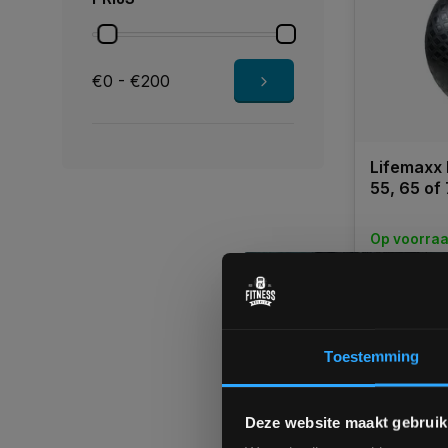
€0 - €200
Lifemaxx
55, 65 of
Op voorra
€29,99
€28,50
Toestemming
Vergelij
Deze website maakt gebruik