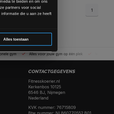
 media te bieden en om ons
ze partners voor social
1
Inschrijven
nformatie die u aan ze heeft
 de korting
Alles toestaan
ele gym
Alles voor jouw gym op één plek
Voor 95% direc
CONTACTGEGEVENS
Fitnesskoerier.nl
Kerkenbos 10125
6546 BJ, Nijmegen
Nederland
KVK nummer: 76715809
Btw nummer: NL860770552.B01