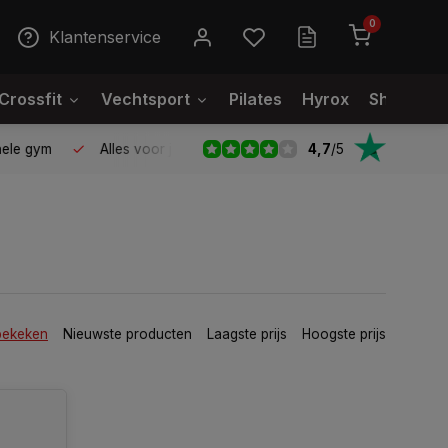
0
Klantenservice
Crossfit
Vechtsport
Pilates
Hyrox
Showroo
4,7
/
5
le gym
Alles voor jouw gym op één plek
Voor 95% direct
bekeken
Nieuwste producten
Laagste prijs
Hoogste prijs