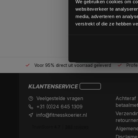
We gebruiken cookies om cont
websiteverkeer te analyseren
media, adverteren en analys
verstrekt of die ze hebben v
én plek
Voor 95% direct uit voorraad geleverd
Professio
KLANTENSERVICE
Veelgestelde vragen
Achteraf 
betaalme
+31 (0)24 645 1309
Verzendin
info@fitnesskoerier.nl
retourne
Algemene
Disclaime