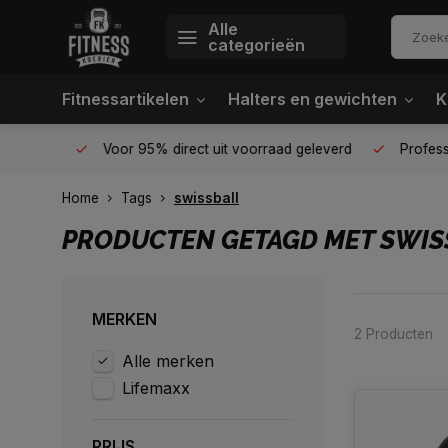
Alle
categorieën
Fitnessartikelen
Halters en gewichten
K
én plek
Voor 95% direct uit voorraad geleverd
Profession
Home
Tags
swissball
PRODUCTEN GETAGD MET SWIS
MERKEN
2 Producten
Alle merken
Lifemaxx
PRIJS