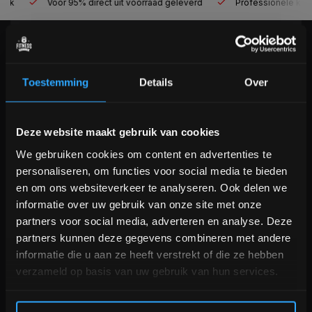
Voor 95% direct uit voorraad geleverd
Professionele kwaliteit
KLANTENSERVICE
Veelgestelde vragen
Toestemming
Details
Over
+31 (0)24 645 1309
info@fitnesskoerier.nl
Bam! 5% korting op je volgende
Deze website maakt gebruik van cookies
bestelling
We gebruiken cookies om content en advertenties te
personaliseren, om functies voor social media te bieden
Schrijf je in voor onze nieuwsbrief om op de hoogte te
en om ons websiteverkeer te analyseren. Ook delen we
blijven over onze nieuwe producten, deals en meer
informatie over uw gebruik van onze site met onze
interessante info. Ontvang 5% korting op je eerstvolgende
partners voor social media, adverteren en analyse. Deze
aankoop! 😀
partners kunnen deze gegevens combineren met andere
informatie die u aan ze heeft verstrekt of die ze hebben
verzameld op basis van uw gebruik van hun services.
Inschrijven