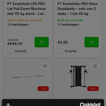
PT Essentials LPD PRO
PT Essentials PRO Hexa
Lat Pull Down Machine
Dumbbells - sets van 2
met 115 kg stack - Lat
stuks - 1 t/m 40 kg
Pulldown
Nog 2 stuks op voorraad
Ruim op voorraad
1-3 werkdagen
1-3 werkdagen
€1.599,00
€9,95
€899,00
Vergelijk
Vergelijk
-22%
-28%
PT Essentials PRO
PT Essentials PRO
Olympische Halterstang
Functional Trainer - 2 x