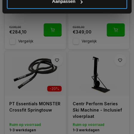
Aanpassen
Ruim op voorraad
Nog 9 stuks op voorraad
1-3 werkdagen
1-3 werkdagen
€299,00
€599,00
€284,10
€349,00
Vergelijk
Vergelijk
-20%
PT Essentials MONSTER
Centr Perform Series
Crossfit Springtouw
Ski Machine - Inclusief
vloerplaat
Ruim op voorraad
Ruim op voorraad
1-3 werkdagen
1-3 werkdagen