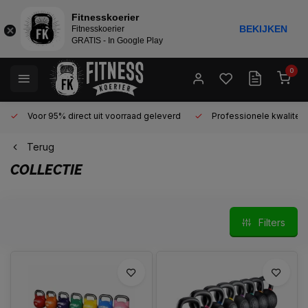
Fitnesskoerier
BEKIJKEN
Fitnesskoerier
GRATIS - In Google Play
0
Voor 95% direct uit voorraad geleverd
Professionele kwaliteit 
Terug
COLLECTIE
Filters