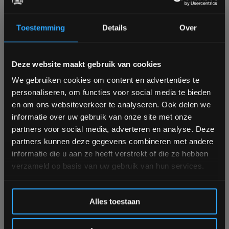
152 cm
90 kg stack
Ruim op voorraad
Ruim op voorraad
Toestemming
Details
Over
1-3 werkdagen
1-3 werkdagen
Bam! 5% korting op je volgende
Deze website maakt gebruik van cookies
€89,95
€2.495,00
bestelling
€69,95
€1.795,00
We gebruiken cookies om content en advertenties te
Vergelijk
Vergelijk
personaliseren, om functies voor social media te bieden
Schrijf je in voor onze nieuwsbrief om op de hoogte te
en om ons websiteverkeer te analyseren. Ook delen we
blijven over onze nieuwe producten, deals en meer
informatie over uw gebruik van onze site met onze
interessante info. Ontvang 5% korting op je eerstvolgende
partners voor social media, adverteren en analyse. Deze
aankoop! 😀
partners kunnen deze gegevens combineren met andere
informatie die u aan ze heeft verstrekt of die ze hebben
verzameld op basis van uw gebruik van hun services.
-5%
-42%
Inschrijven
Crossmaxx LMX1023
PT Essentials PC300
Alles toestaan
Power Sled
Power Cage met Lat
Pulley
*Verzendkosten vallen buiten de korting