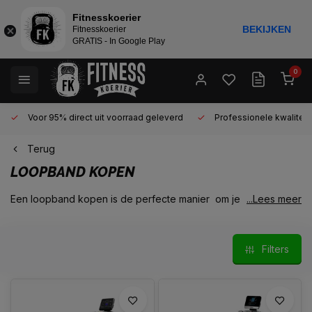
Fitnesskoerier
BEKIJKEN
Fitnesskoerier
GRATIS - In Google Play
0
Voor 95% direct uit voorraad geleverd
Professionele kwaliteit 
Terug
LOOPBAND KOPEN
Een loopband kopen is de perfecte manier om je
...Lees meer
uithoudingsvermogen te verbeteren. Samen met de
crosstrainer en de hometrainer behoort de loopband tot de
drie populairste cardio apparaten. In tegenstelling tot buiten
Filters
hardlopen, ben je met een loopband niet afhankelijk van het
weer en kun je op elk gewenst moment trainen. Daarnaast
beschikt de loopband over een dempende ondergrond
waardoor je gewrichten minder klappen krijgen en de kans op
blessures verkleind wordt.