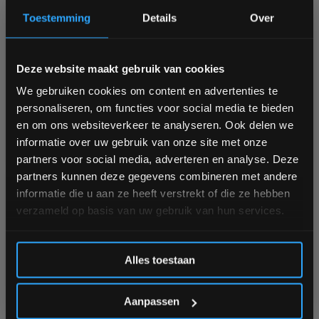
Inspire Fitness T7S
Toorx Mirage S60
Toestemming
Details
Over
Loopband - met 15.6"
loopband LED of TFT
touchscreen -
commercial use
Nog 4 stuks op voorraad
Niet op voorraad, vraag naar
Bam! 5% korting op je volgende
de levertijd
1 tot 3 werkdagen
Deze website maakt gebruik van cookies
bestelling
We gebruiken cookies om content en advertenties te
€1.999,00
personaliseren, om functies voor social media te bieden
€4.999,00
Schrijf je in voor onze nieuwsbrief om op de hoogte te
Vergelijk
en om ons websiteverkeer te analyseren. Ook delen we
blijven over onze nieuwe producten, deals en meer
informatie over uw gebruik van onze site met onze
Vergelijk
interessante info. Ontvang 5% korting op je eerstvolgende
partners voor social media, adverteren en analyse. Deze
aankoop! 😀
partners kunnen deze gegevens combineren met andere
informatie die u aan ze heeft verstrekt of die ze hebben
verzameld op basis van uw gebruik van hun services.
Inschrijven
Alles toestaan
*Verzendkosten vallen buiten de korting
Inspire Fitness T4S
Aanpassen
TREAD 4 loopband met