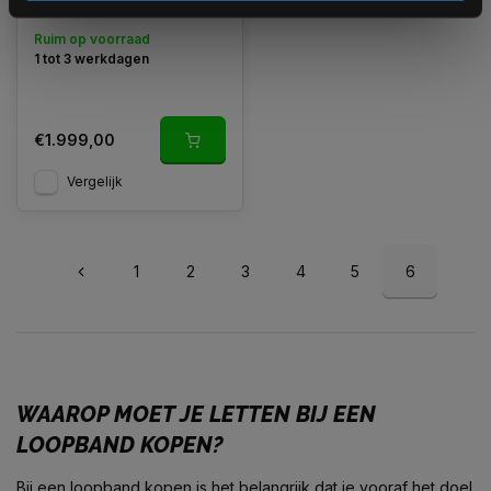
10 inch touchscreen
Ruim op voorraad
1 tot 3 werkdagen
€1.999,00
Vergelijk
1
2
3
4
5
6
WAAROP MOET JE LETTEN BIJ EEN
LOOPBAND KOPEN?
Bij een loopband kopen is het belangrijk dat je vooraf het doel