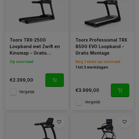
Naast het verbeteren van je conditie kun je ook effectief
afvallen met de loopband
. Door hardlopen verbrand je
calorieën, waardoor je vet verdwijnt en je meer beenspieren
Toorx TRX-2500
Toorx Professional TRX
krijgt. Een loopband kopen is dus een uitstekende investering.
Loopband met Zwift en
8500 EVO Loopband -
Kinomap - Gratis
Gratis Montage
montage
Op voorraad
Nog 1 stuks op voorraad
1 tot 3 werkdagen
€2.399,00
€3.999,00
Vergelijk
Vergelijk