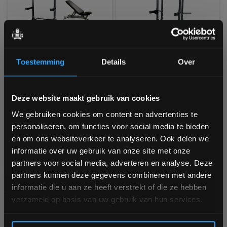
-10%
Body-Solid ProClubLine
Body-Solid ProClubLine
Toestemming
Details
Over
SPR500P2 Half Rack
SPR500 Extended Half
Package V2
Rack Full Package
Nog 2 stuks op voorraad
Niet op voorraad, vraag naar
Bam! 5% korting op je volgende
Deze website maakt gebruik van cookies
de levertijd
Levertijd 1–3 werkdagen
bestelling
We gebruiken cookies om content en advertenties te
€1.995,00
personaliseren, om functies voor social media te bieden
€1.390,00
Schrijf je in voor onze nieuwsbrief om op de hoogte te
en om ons websiteverkeer te analyseren. Ook delen we
Vergelijk
€1.249,00
blijven over onze nieuwe producten, deals en meer
informatie over uw gebruik van onze site met onze
interessante info. Ontvang 5% korting op je eerstvolgende
Vergelijk
partners voor social media, adverteren en analyse. Deze
aankoop! 😀
partners kunnen deze gegevens combineren met andere
informatie die u aan ze heeft verstrekt of die ze hebben
verzameld op basis van uw gebruik van hun services.
Inschrijven