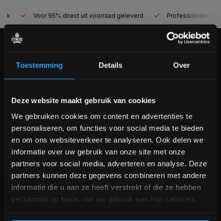
Voor 95% direct uit voorraad geleverd
Professionele kwaliteit
KLANTENSERVICE
Toestemming
Details
Over
Veelgestelde vragen
+31 (0)24 645 1309
info@fitnesskoerier.nl
Bam! 5% korting op je volgende
Deze website maakt gebruik van cookies
bestelling
We gebruiken cookies om content en advertenties te
personaliseren, om functies voor social media te bieden
Schrijf je in voor onze nieuwsbrief om op de hoogte te
en om ons websiteverkeer te analyseren. Ook delen we
blijven over onze nieuwe producten, deals en meer
informatie over uw gebruik van onze site met onze
interessante info. Ontvang 5% korting op je eerstvolgende
partners voor social media, adverteren en analyse. Deze
aankoop! 😀
partners kunnen deze gegevens combineren met andere
informatie die u aan ze heeft verstrekt of die ze hebben
verzameld op basis van uw gebruik van hun services.