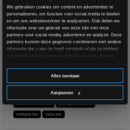
bestelling
Swiss bar absoluut een dikke aanrader.
We gebruiken cookies om content en advertenties te
personaliseren, om functies voor social media te bieden
Schrijf je in voor onze nieuwsbrief om op de hoogte te
en om ons websiteverkeer te analyseren. Ook delen we
Je schouders gaan je bedanken. En je spiergroei ook!
blijven over onze nieuwe producten, deals en meer
informatie over uw gebruik van onze site met onze
interessante info. Ontvang 5% korting op je eerstvolgende
partners voor social media, adverteren en analyse. Deze
aankoop! 😀
Check onze
PT Essentials cambered Swiss bar
in de shop
partners kunnen deze gegevens combineren met andere
en geef je trainingen een upgrade. Vragen? Mail ons op
informatie die u aan ze heeft verstrekt of die ze hebben
info@fitnesskoerier.nl
!
verzameld op basis van uw gebruik van hun services.
Stay strong!!!!
Inschrijven
Alles toestaan
*Verzendkosten vallen buiten de korting
Aanpassen
cambered swiss bar
gebogen swiss bar
multigrip bar
swiss bar