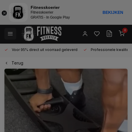
Fitnesskoerier
BEKIJKEN
Fitnesskoerier
GRATIS - In Google Play
0
Voor 95% direct uit voorraad geleverd
Professionele kwaliteit
Terug