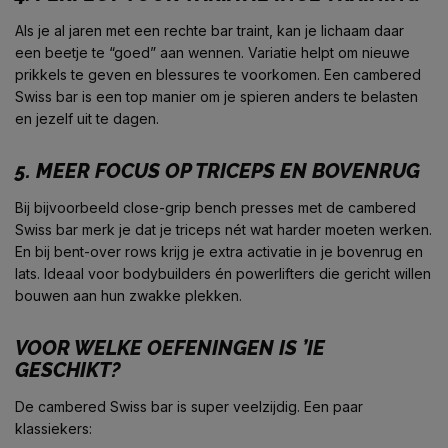
Als je al jaren met een rechte bar traint, kan je lichaam daar
een beetje te “goed” aan wennen. Variatie helpt om nieuwe
prikkels te geven en blessures te voorkomen. Een cambered
Swiss bar is een top manier om je spieren anders te belasten
en jezelf uit te dagen.
5.
MEER FOCUS OP TRICEPS EN BOVENRUG
Bij bijvoorbeeld close-grip bench presses met de cambered
Swiss bar merk je dat je triceps nét wat harder moeten werken.
En bij bent-over rows krijg je extra activatie in je bovenrug en
lats. Ideaal voor bodybuilders én powerlifters die gericht willen
bouwen aan hun zwakke plekken.
VOOR WELKE OEFENINGEN IS ’IE
GESCHIKT?
De cambered Swiss bar is super veelzijdig. Een paar
klassiekers: