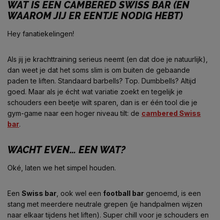
WAT IS EEN CAMBERED SWISS BAR (EN
WAAROM JIJ ER EENTJE NODIG HEBT)
Hey fanatiekelingen!
Als jij je krachttraining serieus neemt (en dat doe je natuurlijk),
dan weet je dat het soms slim is om buiten de gebaande
paden te liften. Standaard barbells? Top. Dumbbells? Altijd
goed. Maar als je écht wat variatie zoekt en tegelijk je
schouders een beetje wilt sparen, dan is er één tool die je
gym-game naar een hoger niveau tilt: de
cambered Swiss
bar
.
WACHT EVEN… EEN WAT?
Oké, laten we het simpel houden.
Een
Swiss bar
, ook wel een
football bar
genoemd, is een
stang met meerdere neutrale grepen (je handpalmen wijzen
naar elkaar tijdens het liften). Super chill voor je schouders en