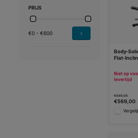
PRIJS
€0 - €600
Body-Soli
Flat-Incl
Niet op vo
levertijd
€599,00
€569,00
Vergelij