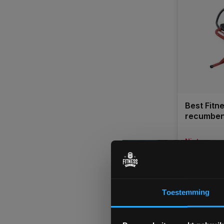
Best Fitn
recumben
Niet op vo
levertijd
€335,00
Toestemming
Vergelij