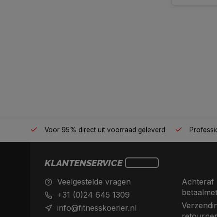
én plek
Voor 95% direct uit voorraad geleverd
Professio
KLANTENSERVICE
Veelgestelde vragen
Achteraf 
betaalme
+31 (0)24 645 1309
Verzendin
info@fitnesskoerier.nl
retourne