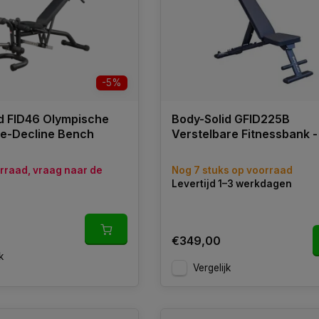
-5%
d FID46 Olympische
Body-Solid GFID225B
ine-Decline Bench
Verstelbare Fitnessbank -
orraad, vraag naar de
Nog 7 stuks op voorraad
Levertijd 1–3 werkdagen
€349,00
k
Vergelijk