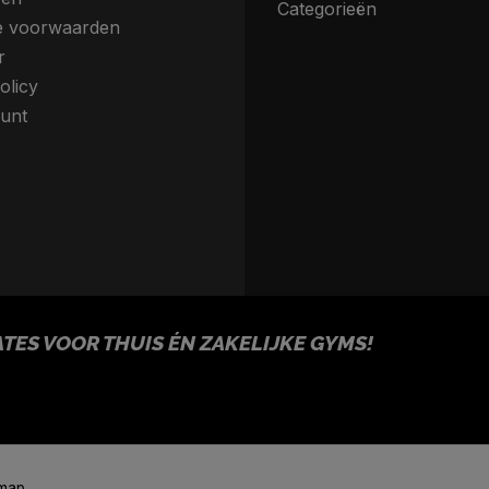
Categorieën
 voorwaarden
r
olicy
unt
ES VOOR THUIS ÉN ZAKELIJKE GYMS!
emap