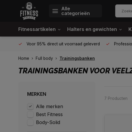
Alle
categorieën
Fitnessartikelen
Halters en gewichten
K
én plek
Voor 95% direct uit voorraad geleverd
Profession
Home
Full body
Trainingsbanken
TRAININGSBANKEN VOOR VEELZ
MERKEN
7 Producten
Alle merken
Best Fitness
Body-Solid