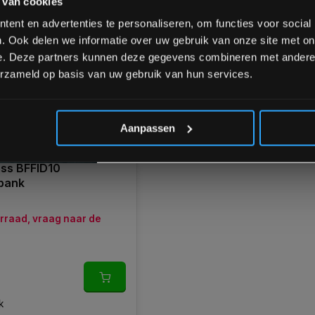
 van cookies
over onze nieuwe producten, deals en 
Ontvang 5% korting op je eerstvo
ent en advertenties te personaliseren, om functies voor social
. Ook delen we informatie over uw gebruik van onze site met on
e. Deze partners kunnen deze gegevens combineren met andere i
erzameld op basis van uw gebruik van hun services.
*Verzendkosten vallen buiten
Aanpassen
ess BFFID10
bank
orraad, vraag naar de
k