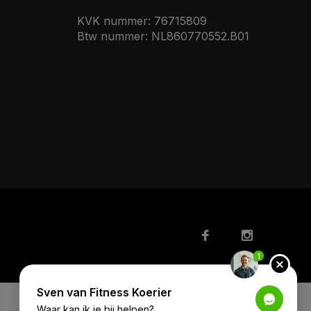
KVK nummer: 76715809
Btw nummer: NL860770552.B01
1
Sven van Fitness Koerier
Waar kan ik je bij helpen?