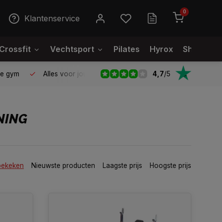
0
Klantenservice
Crossfit
Vechtsport
Pilates
Hyrox
Showroo
4,7
/
5
le gym
Alles voor jouw gym op één plek
Voor 95% direct
NING
bekeken
Nieuwste producten
Laagste prijs
Hoogste prijs