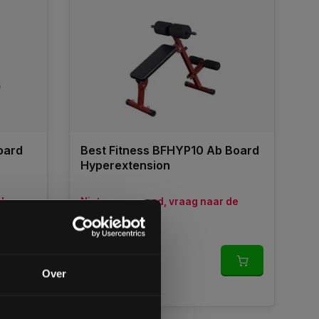
oard
Best Fitness BFHYP10 Ab Board
Hyperextension
 de
Niet op voorraad, vraag naar de
levertijd
€195,00
gende bestelling
Over
Vergelijk
op de hoogte te blijven