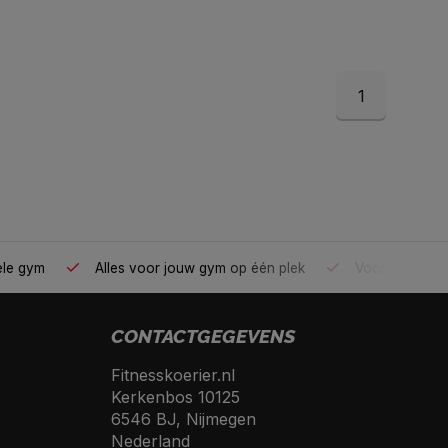
1
ele gym
Alles voor jouw gym op één plek
Voor 95% direc
CONTACTGEGEVENS
Fitnesskoerier.nl
Kerkenbos 10125
6546 BJ, Nijmegen
Nederland