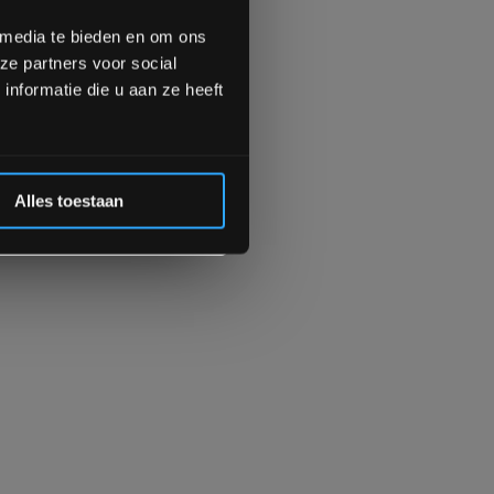
meer interessante info.
lgende aankoop! 😀
 media te bieden en om ons
ze partners voor social
Inschrijven
nformatie die u aan ze heeft
 de korting
Alles toestaan