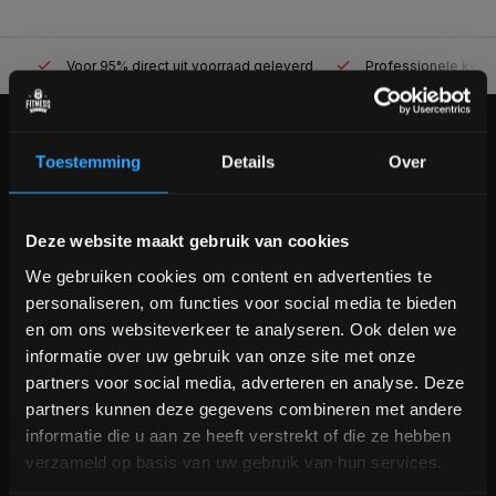
Voor 95% direct uit voorraad geleverd
Professionele kwaliteit
KLANTENSERVICE
Toestemming
Details
Over
Veelgestelde vragen
+31 (0)24 645 1309
Bam! 5% korting op je volgende
info@fitnesskoerier.nl
Deze website maakt gebruik van cookies
bestelling
We gebruiken cookies om content en advertenties te
personaliseren, om functies voor social media te bieden
Schrijf je in voor onze nieuwsbrief om op de hoogte te
en om ons websiteverkeer te analyseren. Ook delen we
blijven over onze nieuwe producten, deals en meer
informatie over uw gebruik van onze site met onze
interessante info. Ontvang 5% korting op je eerstvolgende
partners voor social media, adverteren en analyse. Deze
aankoop! 😀
partners kunnen deze gegevens combineren met andere
informatie die u aan ze heeft verstrekt of die ze hebben
verzameld op basis van uw gebruik van hun services.