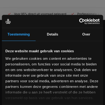
Voor 95% direct uit voorraad geleverd
Professionele kwaliteit
KLANTENSERVICE
Toestemming
Details
Over
Veelgestelde vragen
+31 (0)24 645 1309
Bam! 5% korting op je volgende
info@fitnesskoerier.nl
Deze website maakt gebruik van cookies
bestelling
We gebruiken cookies om content en advertenties te
personaliseren, om functies voor social media te bieden
Schrijf je in voor onze nieuwsbrief om op de hoogte te
en om ons websiteverkeer te analyseren. Ook delen we
blijven over onze nieuwe producten, deals en meer
informatie over uw gebruik van onze site met onze
interessante info. Ontvang 5% korting op je eerstvolgende
partners voor social media, adverteren en analyse. Deze
aankoop! 😀
partners kunnen deze gegevens combineren met andere
informatie die u aan ze heeft verstrekt of die ze hebben
verzameld op basis van uw gebruik van hun services.