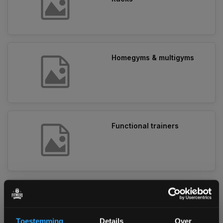
Homegyms & multigyms
Functional trainers
Smith machines
Toestemming
Details
Over