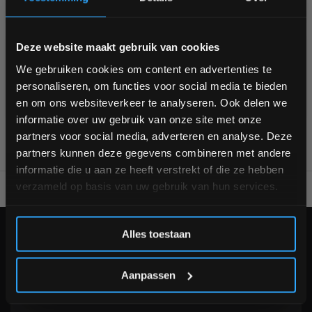
Bam! 5% korting op je volgende
Deze website maakt gebruik van cookies
Trainingsbanken
bestelling
We gebruiken cookies om content en advertenties te
personaliseren, om functies voor social media te bieden
Schrijf je in voor onze nieuwsbrief om op de hoogte te
en om ons websiteverkeer te analyseren. Ook delen we
blijven over onze nieuwe producten, deals en meer
informatie over uw gebruik van onze site met onze
interessante info. Ontvang 5% korting op je eerstvolgende
partners voor social media, adverteren en analyse. Deze
aankoop! 😀
partners kunnen deze gegevens combineren met andere
informatie die u aan ze heeft verstrekt of die ze hebben
verzameld op basis van uw gebruik van hun services.
Voor 95% direct uit voorraad geleverd
Professionele kwaliteit
Inschrijven
Alles toestaan
KLANTENSERVICE
*Verzendkosten vallen buiten de korting
Veelgestelde vragen
Aanpassen
+31 (0)24 645 1309
info@fitnesskoerier.nl