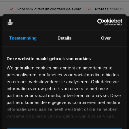
Voor 95% direct uit voorraad geleverd
Professionele kwaliteit
KLANTENSERVICE
Toestemming
Details
Over
Veelgestelde vragen
+31 (0)24 645 1309
info@fitnesskoerier.nl
Bam! 5% korting op je volgende
Deze website maakt gebruik van cookies
bestelling
We gebruiken cookies om content en advertenties te
personaliseren, om functies voor social media te bieden
Schrijf je in voor onze nieuwsbrief om op de hoogte te
en om ons websiteverkeer te analyseren. Ook delen we
blijven over onze nieuwe producten, deals en meer
informatie over uw gebruik van onze site met onze
interessante info. Ontvang 5% korting op je eerstvolgende
partners voor social media, adverteren en analyse. Deze
aankoop! 😀
partners kunnen deze gegevens combineren met andere
informatie die u aan ze heeft verstrekt of die ze hebben
verzameld op basis van uw gebruik van hun services.