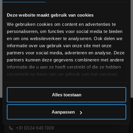
halterschijven
halterstang
HIIT
interval training
Bam! 5% korting op je volgende
Deze website maakt gebruik van cookies
bestelling
plyo box
plyobox
power rack
powerlifting
We gebruiken cookies om content en advertenties te
personaliseren, om functies voor social media te bieden
powerrack
sixpack
sixpack trainen
sole fitness
Schrijf je in voor onze nieuwsbrief om op de hoogte te
en om ons websiteverkeer te analyseren. Ook delen we
blijven over onze nieuwe producten, deals en meer
spieren
spiergroei
sportvloer
squat
squats
informatie over uw gebruik van onze site met onze
interessante info. Ontvang 5% korting op je eerstvolgende
partners voor social media, adverteren en analyse. Deze
aankoop! 😀
partners kunnen deze gegevens combineren met andere
informatie die u aan ze heeft verstrekt of die ze hebben
verzameld op basis van uw gebruik van hun services.
Inschrijven
Voor 95% direct uit voorraad geleverd
Professionele kwalitei
Alles toestaan
*Verzendkosten vallen buiten de korting
KLANTENSERVICE
Aanpassen
Veelgestelde vragen
+31 (0)24 645 1309