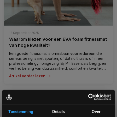
12 September 2025
Waarom kiezen voor een EVA foam fitnessmat
van hoge kwaliteit?
Een goede fitnessmat is onmisbaar voor iedereen die
serieus bezig is met sporten, of dat nu thuis is of in een
professionele gymomgeving. Bij PT Essentials begrijpen
we het belang van duurzaamheid, comfort én kwaliteit ...
Artikel verder lezen
Pagina
1
van 1
afvallen
airbike
bodybuilding
buikspieren trainen
Toestemming
Details
Over
bumperplates
conditie
crossfit
deadlift