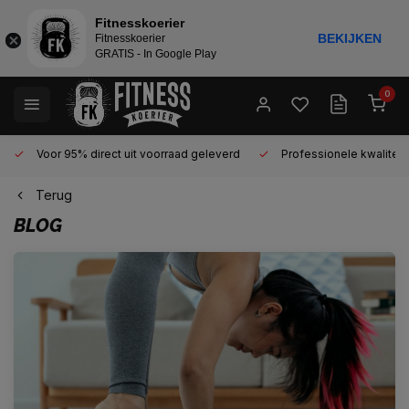
Fitnesskoerier
BEKIJKEN
Fitnesskoerier
GRATIS - In Google Play
0
Voor 95% direct uit voorraad geleverd
Professionele kwaliteit
Terug
BLOG