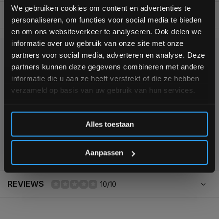
bestelling
We gebruiken cookies om content en advertenties te
BESCHRIJVING
personaliseren, om functies voor social media te bieden
Schrijf je in voor onze nieuwsbrief om op de hoogte te
en om ons websiteverkeer te analyseren. Ook delen we
blijven over onze nieuwe producten, deals en meer
informatie over uw gebruik van onze site met onze
interessante info. Ontvang 5% korting op je eerstvolgende
partners voor social media, adverteren en analyse. Deze
aankoop! 😀
KUNNEN WE HELPEN?
partners kunnen deze gegevens combineren met andere
informatie die u aan ze heeft verstrekt of die ze hebben
+31 (0)24 645 1309
verzameld op basis van uw gebruik van hun services.
Inschrijven
Alles toestaan
*Verzendkosten vallen buiten de korting
355
customers give us a
4,7
/
5
at
Aanpassen
REVIEWS
10/10