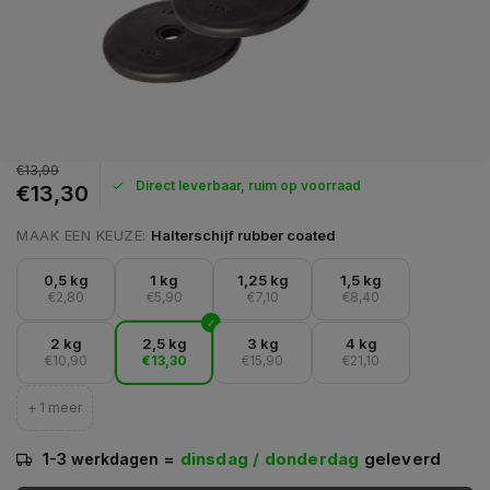
€13,99
Direct leverbaar, ruim op voorraad
€13,30
MAAK EEN KEUZE:
Halterschijf rubber coated
0,5 kg
1 kg
1,25 kg
1,5 kg
€2,80
€5,90
€7,10
€8,40
2 kg
2,5 kg
3 kg
4 kg
€10,90
€13,30
€15,90
€21,10
+ 1 meer
=
dinsdag / donderdag
geleverd
1-3 werkdagen