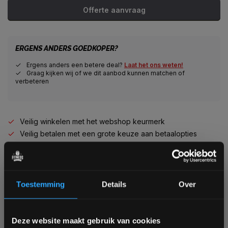
Offerte aanvraag
ERGENS ANDERS GOEDKOPER?
Ergens anders een betere deal?
Laat het ons weten!
Graag kijken wij of we dit aanbod kunnen matchen of
verbeteren
Veilig winkelen met het webshop keurmerk
Veilig betalen met een grote keuze aan betaalopties
Alles voor jouw gym op één plek
Voor 95% direct uit voorraad geleverd
Professionele kwaliteit voor scherpe prijs
Van homegym tot professionele gym
Toestemming
Details
Over
Persoonlijk en deskundig advies op maat
Complete gym inrichting mogelijk
Bam! 5% korting op je volgende
Deze website maakt gebruik van cookies