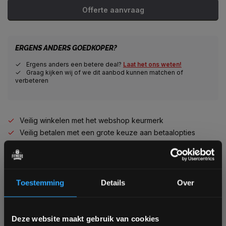
Offerte aanvraag
ERGENS ANDERS GOEDKOPER?
Ergens anders een betere deal?
Laat het ons weten!
Graag kijken wij of we dit aanbod kunnen matchen of
verbeteren
Veilig winkelen met het webshop keurmerk
Veilig betalen met een grote keuze aan betaalopties
Alles voor jouw gym op één plek
Voor 95% direct uit voorraad geleverd
Professionele kwaliteit voor scherpe prijs
Van homegym tot professionele gym
Toestemming
Details
Over
Persoonlijk en deskundig advies op maat
Complete gym inrichting mogelijk
Bam! 5% korting op je volgende
Deze website maakt gebruik van cookies