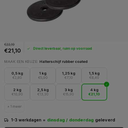
€22,19
Direct leverbaar, ruim op voorraad
€21,10
MAAK EEN KEUZE:
Halterschijf rubber coated
0,5 kg
1 kg
1,25 kg
1,5 kg
€2,80
€5,90
€7,10
€8,40
2 kg
2,5 kg
3 kg
4 kg
€10,90
€13,30
€15,90
€21,10
+ 1 meer
=
dinsdag / donderdag
geleverd
1-3 werkdagen