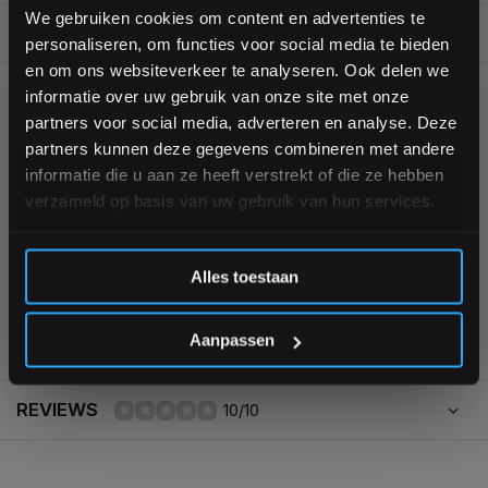
bestelling
We gebruiken cookies om content en advertenties te
BESCHRIJVING
personaliseren, om functies voor social media te bieden
Schrijf je in voor onze nieuwsbrief om op de hoogte te
en om ons websiteverkeer te analyseren. Ook delen we
blijven over onze nieuwe producten, deals en meer
informatie over uw gebruik van onze site met onze
interessante info. Ontvang 5% korting op je eerstvolgende
partners voor social media, adverteren en analyse. Deze
aankoop! 😀
KUNNEN WE HELPEN?
partners kunnen deze gegevens combineren met andere
informatie die u aan ze heeft verstrekt of die ze hebben
+31 (0)24 645 1309
verzameld op basis van uw gebruik van hun services.
Inschrijven
Alles toestaan
*Verzendkosten vallen buiten de korting
355
customers give us a
4,7
/
5
at
Aanpassen
REVIEWS
10/10