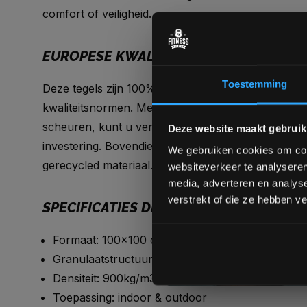
comfort of veiligheid.
EUROPESE KWALITEIT MET GARANTIE
Toestemming
Deze tegels zijn 100% in Europa gefabriceerd en 
kwaliteitsnormen. Met een indrukwekkende garantie
scheuren, kunt u vertrouwen op de duurzaamhei
Deze website maakt gebruik
investering. Bovendien zijn ze milieuvriendelijk ge
We gebruiken cookies om cont
gerecycled materiaal.
websiteverkeer te analyseren
media, adverteren en analys
verstrekt of die ze hebben v
SPECIFICATIES DIE ERTOE DOEN
Formaat: 100×100 cm
Granulaatstructuur: fijner
Densiteit: 900kg/m3 (harder geperst)
Toepassing: indoor & outdoor