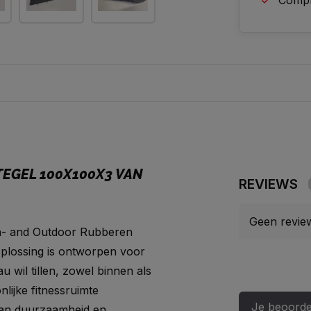
Comple
TEGEL 100X100X3 VAN
REVIEWS
Geen revie
In- and Outdoor Rubberen
plossing is ontworpen voor
u wil tillen, zowel binnen als
lijke fitnessruimte
Je beoorde
 van duurzaamheid en