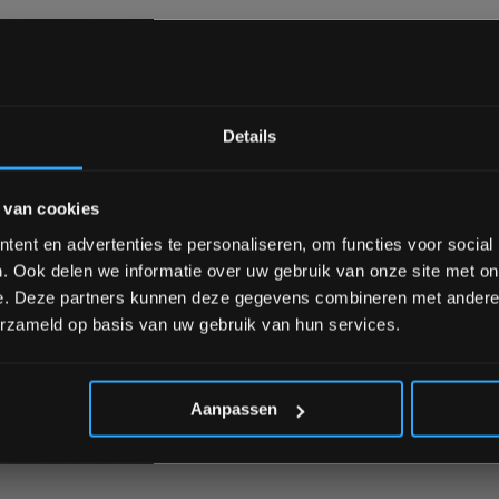
Bam! 5% korting op je vol
Details
voldoen aan de hoogste
 van drie jaar tegen
Schrijf je in voor onze nieuwsbrief om 
d en betrouwbaarheid van uw
 van cookies
over onze nieuwe producten, deals en 
Ontvang 5% korting op je eerstvo
produceerd van volledig
ent en advertenties te personaliseren, om functies voor social
. Ook delen we informatie over uw gebruik van onze site met on
e. Deze partners kunnen deze gegevens combineren met andere i
erzameld op basis van uw gebruik van hun services.
*Verzendkosten vallen buiten
Aanpassen