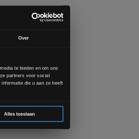
gende bestelling
Over
op de hoogte te blijven
meer interessante info.
lgende aankoop! 😀
 media te bieden en om ons
ze partners voor social
Inschrijven
nformatie die u aan ze heeft
 de korting
Alles toestaan