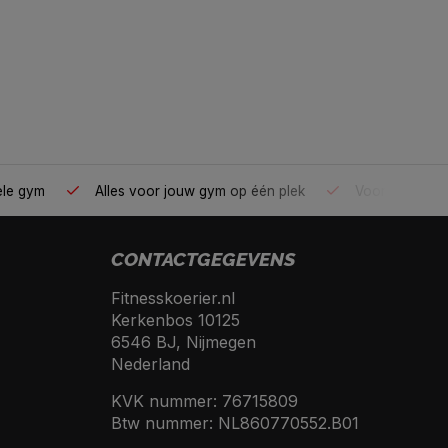
ele gym
Alles voor jouw gym op één plek
Voor 95% direc
CONTACTGEGEVENS
Fitnesskoerier.nl
Kerkenbos 10125
6546 BJ, Nijmegen
Nederland
KVK nummer: 76715809
Btw nummer: NL860770552.B01