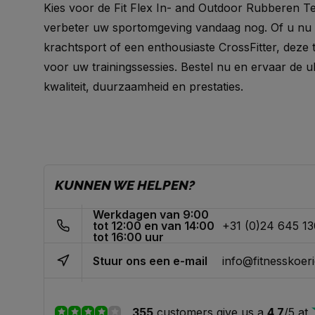
Kies voor de Fit Flex In- and Outdoor Rubberen T
verbeter uw sportomgeving vandaag nog. Of u nu e
krachtsport of een enthousiaste CrossFitter, deze te
voor uw trainingssessies. Bestel nu en ervaar de u
kwaliteit, duurzaamheid en prestaties.
KUNNEN WE HELPEN?
Werkdagen van 9:00
tot 12:00 en van 14:00
+31 (0)24 645 1
tot 16:00 uur
Stuur ons een e-mail
info@fitnesskoeri
355
customers give us a
4,7
/
5
at