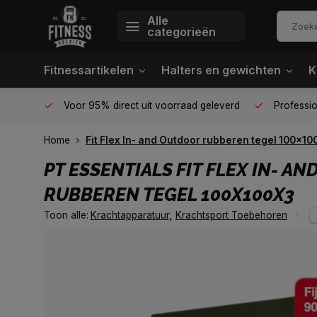
Alle
categorieën
Fitnessartikelen
Halters en gewichten
K
én plek
Voor 95% direct uit voorraad geleverd
Profession
Home
Fit Flex In- and Outdoor rubberen tegel 100x10
PT ESSENTIALS
FIT FLEX IN- A
RUBBEREN TEGEL 100X100X3
Toon alle:
Krachtapparatuur
,
Krachtsport Toebehoren