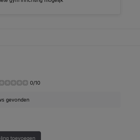
te gym inrichting mogelijk
0/10
ws gevonden
ling toevoegen