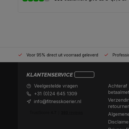
én plek
Voor 95% direct uit voorraad geleverd
Professio
KLANTENSERVICE
Veelgestelde vragen
Achteraf 
betaalme
+31 (0)24 645 1309
Verzendin
info@fitnesskoerier.nl
retourne
Algemene
Disclaime