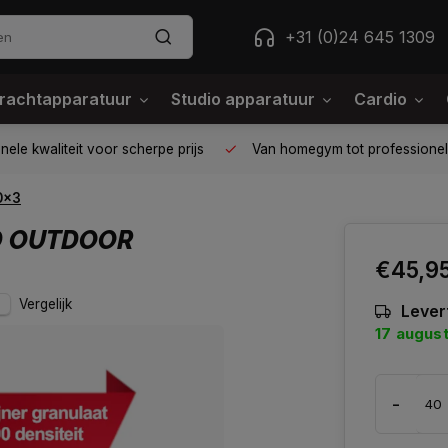
+31 (0)24 645 1309
rachtapparatuur
Studio apparatuur
Cardio
ele kwaliteit voor scherpe prijs
Van homegym tot professione
0x3
ND OUTDOOR
€45,9
Vergelijk
Lever
17 augus
-