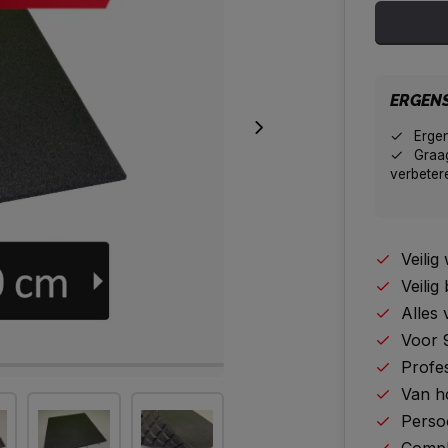
ERGEN
Erge
Graag
verbeter
Veili
Veilig
Alles
Voor 
Profes
Van h
Perso