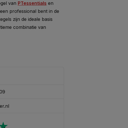
egel van
PTessentials
en
en professional bent in de
gels zijn de ideale basis
ltieme combinatie van
309
er.nl