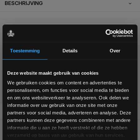
BESCHRIJVING
KUNNEN WE HELPEN?
+31 (0)24 645 1309
Toestemming
Details
Over
Bam! 5% korting op je volgende
Deze website maakt gebruik van cookies
bestelling
We gebruiken cookies om content en advertenties te
355
customers give us a
4,7
/
5
at
personaliseren, om functies voor social media te bieden
Schrijf je in voor onze nieuwsbrief om op de hoogte te
en om ons websiteverkeer te analyseren. Ook delen we
blijven over onze nieuwe producten, deals en meer
informatie over uw gebruik van onze site met onze
interessante info. Ontvang 5% korting op je eerstvolgende
REVIEWS
0/10
partners voor social media, adverteren en analyse. Deze
aankoop! 😀
partners kunnen deze gegevens combineren met andere
informatie die u aan ze heeft verstrekt of die ze hebben
GERELATEERDE PRODUCTEN
verzameld op basis van uw gebruik van hun services.