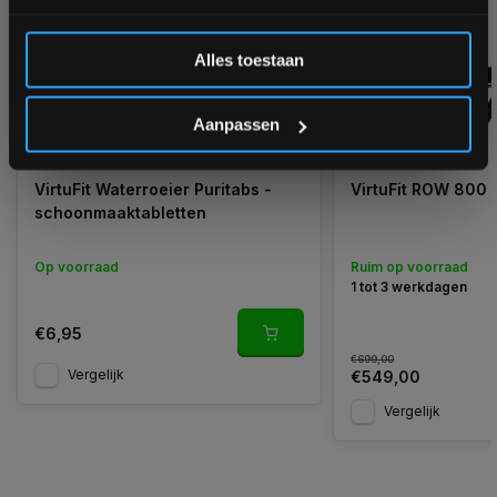
Inschrijven
Alles toestaan
*Verzendkosten vallen buiten de korting
Aanpassen
VirtuFit Waterroeier Puritabs -
VirtuFit ROW 800
schoonmaaktabletten
Op voorraad
Ruim op voorraad
1 tot 3 werkdagen
€6,95
€699,00
Vergelijk
€549,00
Vergelijk