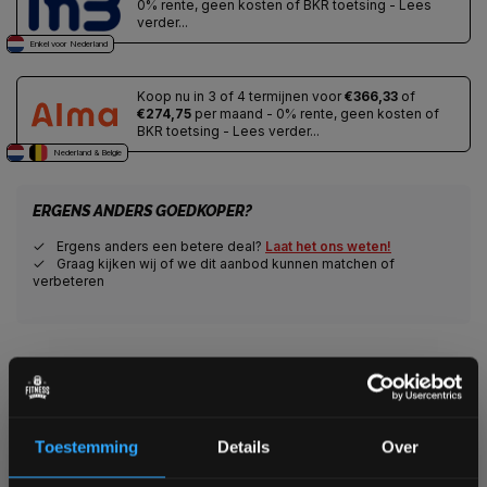
0% rente, geen kosten of BKR toetsing - Lees
verder...
Enkel voor Nederland
Koop nu in 3 of 4 termijnen voor
€366,33
of
€274,75
per maand - 0% rente, geen kosten of
BKR toetsing - Lees verder...
Nederland & Belgie
ERGENS ANDERS GOEDKOPER?
Ergens anders een betere deal?
Laat het ons weten!
Graag kijken wij of we dit aanbod kunnen matchen of
verbeteren
Veilig winkelen met het webshop keurmerk
Veilig betalen met een grote keuze aan betaalopties
Alles voor jouw gym op één plek
Voor 95% direct uit voorraad geleverd
Toestemming
Details
Over
Professionele kwaliteit voor scherpe prijs