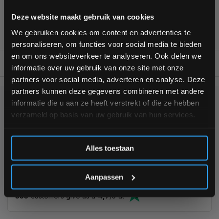
Van homegym tot professionele gym
Bam! 5% korting op je volgende
Persoonlijk en deskundig advies op maat
Deze website maakt gebruik van cookies
bestelling
Complete gym inrichting mogelijk
We gebruiken cookies om content en advertenties te
personaliseren, om functies voor social media te bieden
Schrijf je in voor onze nieuwsbrief om op de hoogte te
en om ons websiteverkeer te analyseren. Ook delen we
blijven over onze nieuwe producten, deals en meer
BESCHRIJVING
informatie over uw gebruik van onze site met onze
interessante info. Ontvang 5% korting op je eerstvolgende
partners voor social media, adverteren en analyse. Deze
aankoop! 😀
partners kunnen deze gegevens combineren met andere
informatie die u aan ze heeft verstrekt of die ze hebben
KUNNEN WE HELPEN?
verzameld op basis van uw gebruik van hun services.
+31 (0)24 645 1309
Inschrijven
Alles toestaan
*Verzendkosten vallen buiten de korting
Aanpassen
355
customers give us a
4,7
/
5
at