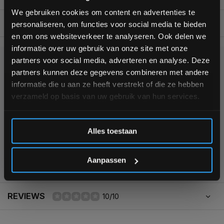
bestelling
We gebruiken cookies om content en advertenties te
BESCHRIJVING
personaliseren, om functies voor social media te bieden
Schrijf je in voor onze nieuwsbrief om op de hoogte te
en om ons websiteverkeer te analyseren. Ook delen we
blijven over onze nieuwe producten, deals en meer
informatie over uw gebruik van onze site met onze
interessante info. Ontvang 5% korting op je eerstvolgende
partners voor social media, adverteren en analyse. Deze
aankoop! 😀
KUNNEN WE HELPEN?
partners kunnen deze gegevens combineren met andere
informatie die u aan ze heeft verstrekt of die ze hebben
+31 (0)24 645 1309
verzameld op basis van uw gebruik van hun services.
Inschrijven
Alles toestaan
*Verzendkosten vallen buiten de korting
355
customers give us a
4,7
/
5
at
Aanpassen
REVIEWS
10/10