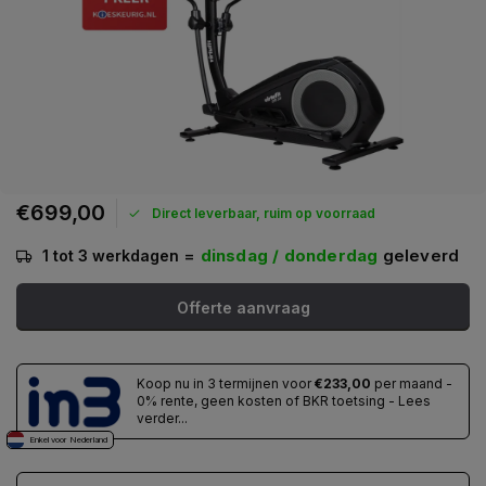
€699,00
Direct leverbaar, ruim op voorraad
=
dinsdag / donderdag
geleverd
1 tot 3 werkdagen
Offerte aanvraag
Koop nu in 3 termijnen voor
€233,00
per maand -
0% rente, geen kosten of BKR toetsing - Lees
verder...
Enkel voor Nederland