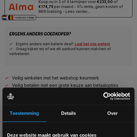
Koop nu in 3 of 4 termijnen voor
€233,00
of
€174,75
per maand - 0% rente, geen kosten of
BKR toetsing - Lees verder...
Nederland & Belgie
ERGENS ANDERS GOEDKOPER?
Ergens anders een betere deal?
Laat het ons weten!
Graag kijken wij of we dit aanbod kunnen matchen of
verbeteren
Veilig winkelen met het webshop keurmerk
Veilig betalen met een grote keuze aan betaalopties
Alles voor jouw gym op één plek
Voor 95% direct uit voorraad geleverd
Professionele kwaliteit voor scherpe prijs
Toestemming
Details
Over
Van homegym tot professionele gym
Persoonlijk en deskundig advies op maat
Complete gym inrichting mogelijk
Bam! 5% korting op je volgende
Deze website maakt gebruik van cookies