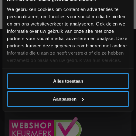
bestelling
We gebruiken cookies om content en advertenties te
personaliseren, om functies voor social media te bieden
Voor 95% direct uit voorraad geleverd
Professionele kwaliteit
Schrijf je in voor onze nieuwsbrief om op de hoogte te
en om ons websiteverkeer te analyseren. Ook delen we
blijven over onze nieuwe producten, deals en meer
informatie over uw gebruik van onze site met onze
interessante info. Ontvang 5% korting op je eerstvolgende
partners voor social media, adverteren en analyse. Deze
aankoop! 😀
KLANTENSERVICE
partners kunnen deze gegevens combineren met andere
Veelgestelde vragen
informatie die u aan ze heeft verstrekt of die ze hebben
+31 (0)24 645 1309
verzameld op basis van uw gebruik van hun services.
info@fitnesskoerier.nl
Inschrijven
Alles toestaan
*Verzendkosten vallen buiten de korting
Aanpassen