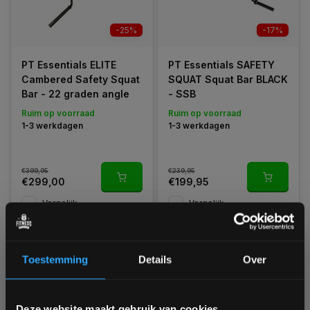
-25%
-17%
PT Essentials ELITE
PT Essentials SAFETY
Cambered Safety Squat
SQUAT Squat Bar BLACK
Bar - 22 graden angle
- SSB
Ruim op voorraad
Ruim op voorraad
1-3 werkdagen
1-3 werkdagen
€399,95
€239,95
€299,00
€199,95
Vergelijk
Vergelijk
Toestemming
Details
Over
1
Bam! 5% korting op je volgende
Deze website maakt gebruik van cookies