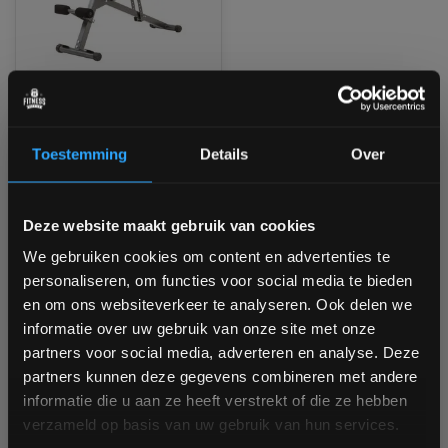
Toorx Multi Fit WBX-40
Toestemming
Details
Over
Nog 4 stuks op voorraad
1 tot 3 werkdagen
Bam! 5% korting op je volgende
Deze website maakt gebruik van cookies
bestelling
We gebruiken cookies om content en advertenties te
€159,90
personaliseren, om functies voor social media te bieden
Schrijf je in voor onze nieuwsbrief om op de hoogte te
Vergelijk
en om ons websiteverkeer te analyseren. Ook delen we
blijven over onze nieuwe producten, deals en meer
informatie over uw gebruik van onze site met onze
interessante info. Ontvang 5% korting op je eerstvolgende
partners voor social media, adverteren en analyse. Deze
aankoop! 😀
partners kunnen deze gegevens combineren met andere
1
informatie die u aan ze heeft verstrekt of die ze hebben
verzameld op basis van uw gebruik van hun services.