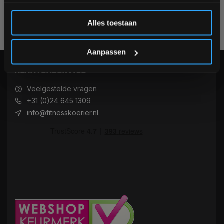
Inschrijven
Alles toestaan
Voor 95% direct uit voorraad geleverd
Professionele kwaliteit
*Verzendkosten vallen buiten de korting
Aanpassen
KLANTENSERVICE
Veelgestelde vragen
+31 (0)24 645 1309
info@fitnesskoerier.nl