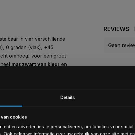
REVIEWS
stelbaar in vier verschillende
Geen revie
n), 0 graden (vlak), +45
recht omhoog) voor een groot
eheel
mat zwart van kleur
en
k kun je de bench handig
pgeborgen. De maximale
Je beoorde
een stootje.
Bam! 5% korting op je vol
Details
EX SELECTTECH
Schrijf je in voor onze nieuwsbrief om 
 van cookies
over onze nieuwe producten, deals en 
Ontvang 5% korting op je eerstvo
ent en advertenties te personaliseren, om functies voor social
s en de gratis Bowflex app
. Ook delen we informatie over uw gebruik van onze site met on