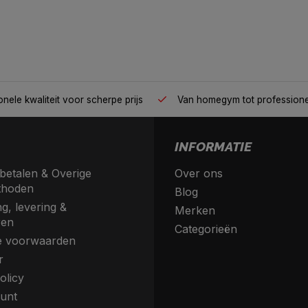
nele kwaliteit voor scherpe prijs
Van homegym tot profession
INFORMATIE
betalen & Overige
Over ons
thoden
Blog
g, levering &
Merken
ren
Categorieën
 voorwaarden
r
olicy
unt