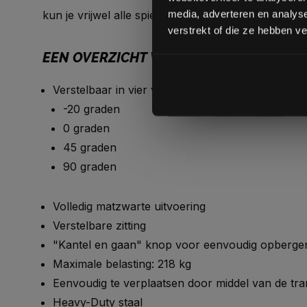
media, adverteren en analys
kun je vrijwel alle spiergroepen uitstekend thuis tra
verstrekt of die ze hebben v
EEN OVERZICHT VAN KENMERKEN:
Verstelbaar in vier verschillende standen:
-20 graden
0 graden
45 graden
90 graden
Volledig matzwarte uitvoering
Verstelbare zitting
"Kantel en gaan" knop voor eenvoudig opberge
Maximale belasting: 218 kg
Eenvoudig te verplaatsen door middel van de tr
Heavy-Duty staal