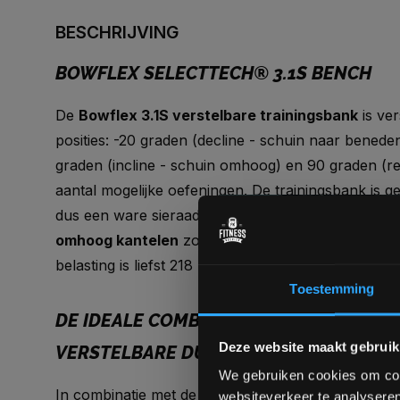
BESCHRIJVING
BOWFLEX SELECTTECH® 3.1S BENCH
De
Bowflex 3.1S verstelbare trainingsbank
is ver
posities: -20 graden (decline - schuin naar benede
graden (incline - schuin omhoog) en 90 graden (
aantal mogelijke oefeningen. De trainingsbank is g
dus een ware sieraad voor je thuisgym. Na gebrui
omhoog kantelen
zodat deze goed kan worden o
belasting is liefst 218 kg dus deze bench kan tegen 
Toestemming
DE IDEALE COMBINATIE MET DE BOWFL
Deze website maakt gebruik
VERSTELBARE DUMBBELLS
We gebruiken cookies om cont
In combinatie met de Bowflex Selecttech dumbbell
websiteverkeer te analyseren