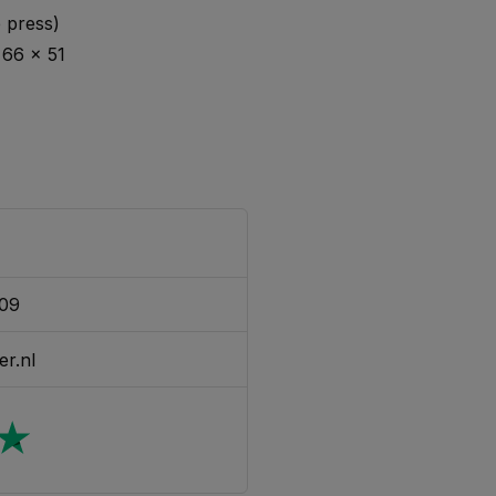
 press)
 66 x 51
309
er.nl