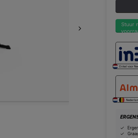
Stuur m
voorraa
Enkel voor Ne
Nederlan
ERGEN
Erge
Graag