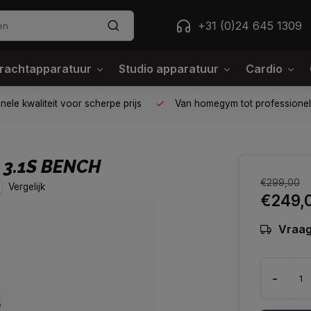
+31 (0)24 645 1309
rachtapparatuur
Studio apparatuur
Cardio
ele kwaliteit voor scherpe prijs
Van homegym tot professione
 3.1S BENCH
€299,00
Vergelijk
€249,
Vraag
-