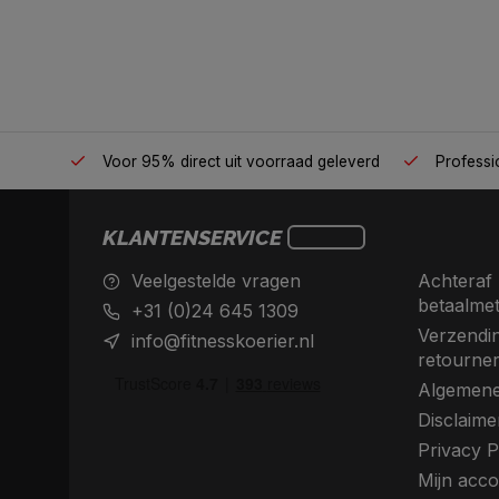
én plek
Voor 95% direct uit voorraad geleverd
Professio
KLANTENSERVICE
Veelgestelde vragen
Achteraf 
betaalme
+31 (0)24 645 1309
Verzendin
info@fitnesskoerier.nl
retourne
Algemene
Disclaime
Privacy P
Mijn acco