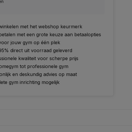
en
g winkelen met het webshop keurmerk
 betalen met een grote keuze aan betaalopties
 voor jouw gym op één plek
95% direct uit voorraad geleverd
sionele kwaliteit voor scherpe prijs
omegym tot professionele gym
onlijk en deskundig advies op maat
te gym inrichting mogelijk