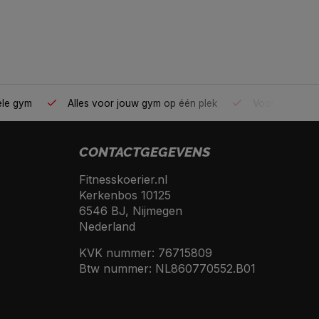
ele gym
Alles voor jouw gym op één plek
Voor 95% direc
CONTACTGEGEVENS
Fitnesskoerier.nl
Kerkenbos 10125
6546 BJ, Nijmegen
Nederland
KVK nummer: 76715809
Btw nummer: NL860770552.B01