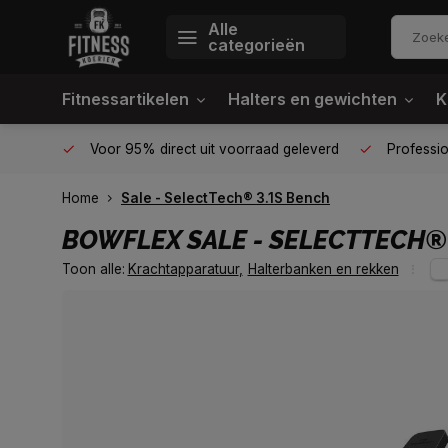
Alle
categorieën
Fitnessartikelen
Halters en gewichten
K
én plek
Voor 95% direct uit voorraad geleverd
Profession
Home
Sale - SelectTech® 3.1S Bench
BOWFLEX
SALE - SELECTTECH®
Toon alle:
Krachtapparatuur
,
Halterbanken en rekken