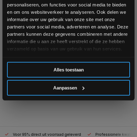
personaliseren, om functies voor social media te bieden
Crossmaxx LMX 85
Schrijf je in voor onze nieuwsbrief om op de hoogte te
Color Competition
en om ons websiteverkeer te analyseren. Ook delen we
blijven over onze nieuwe producten, deals en meer
Bumper Plates 50 mm
informatie over uw gebruik van onze site met onze
interessante info. Ontvang 5% korting op je eerstvolgende
partners voor social media, adverteren en analyse. Deze
Ruim op voorraad
aankoop! 😀
1-3 werkdagen
partners kunnen deze gegevens combineren met andere
informatie die u aan ze heeft verstrekt of die ze hebben
verzameld op basis van uw gebruik van hun services.
€54,99
€52,20
Inschrijven
Vergelijk
Alles toestaan
*Verzendkosten vallen buiten de korting
Aanpassen
1
Voor 95% direct uit voorraad geleverd
Professionele kwaliteit