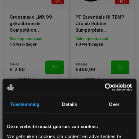
-5%
-10%
Crossmaxx LMX 99
PT Essentials HI TEMP
gekalibreerde
Crumb Rubber
Competition
Bumperplate
Powerlifting Plates
voordeelsets 150, 300
Ruim op voorraad
Ruim op voorraad
50mm
of 450 kg
1-3 werkdagen
1-3 werkdagen
€13,49
€519,82
€12,80
€469,99
Vergelijk
Vergelijk
Toestemming
Details
Over
Bam! 5% korting op je volgende
Deze website maakt gebruik van cookies
-5%
bestelling
We gebruiken cookies om content en advertenties te