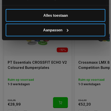
Inschrijven
GERELATEERDE PRODUCTEN
Alles toestaan
*Verzendkosten vallen buiten de korting
Aanpassen
-15%
PT Essentials CROSSFIT ECHO V2
Crossmaxx LMX 85
Coloured Bumperplates
Competition Bump
Ruim op voorraad
Ruim op voorraad
1-3 werkdagen
1-3 werkdagen
€33,95
€54,99
€28,99
€52,20