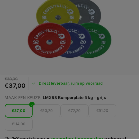
€38,99
Direct leverbaar, ruim op voorraad
€37,00
MAAK EEN KEUZE:
LMX98 Bumperplate 5 kg - grijs
€37,00
€53,20
€72,20
€91,20
€114,00
=
maandag / woensdag
geleverd
1-3 werkdagen