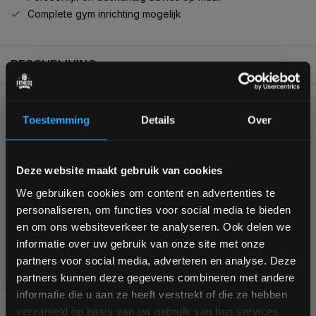
Complete gym inrichting mogelijk
BESCHRIJVING
Toestemming
Details
Over
KUNNEN WE HELPEN?
Bam! 5% korting op je volgende
+31 (0)24 645 1309
Deze website maakt gebruik van cookies
bestelling
We gebruiken cookies om content en advertenties te
personaliseren, om functies voor social media te bieden
Schrijf je in voor onze nieuwsbrief om op de hoogte te
en om ons websiteverkeer te analyseren. Ook delen we
blijven over onze nieuwe producten, deals en meer
informatie over uw gebruik van onze site met onze
interessante info. Ontvang 5% korting op je eerstvolgende
355
customers give us a
4,7
/
5
at
partners voor social media, adverteren en analyse. Deze
aankoop! 😀
partners kunnen deze gegevens combineren met andere
informatie die u aan ze heeft verstrekt of die ze hebben
REVIEWS
0/10
verzameld op basis van uw gebruik van hun services.