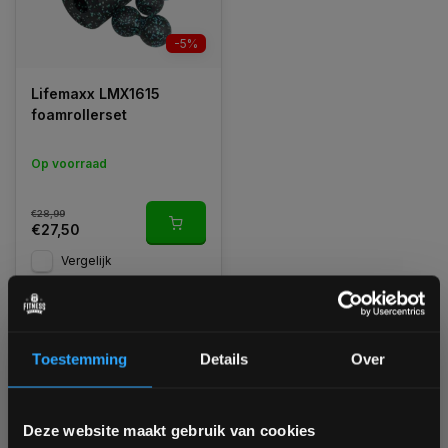
-5%
Lifemaxx LMX1615
foamrollerset
Op voorraad
€28,99
€27,50
Vergelijk
1
Toestemming
Details
Over
Bam! 5% korting op je volgende
Deze website maakt gebruik van cookies