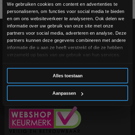
bestelling
We gebruiken cookies om content en advertenties te
personaliseren, om functies voor social media te bieden
Voor 95% direct uit voorraad geleverd
Professionele kwaliteit
Schrijf je in voor onze nieuwsbrief om op de hoogte te
en om ons websiteverkeer te analyseren. Ook delen we
blijven over onze nieuwe producten, deals en meer
informatie over uw gebruik van onze site met onze
interessante info. Ontvang 5% korting op je eerstvolgende
KLANTENSERVICE
partners voor social media, adverteren en analyse. Deze
aankoop! 😀
partners kunnen deze gegevens combineren met andere
Veelgestelde vragen
informatie die u aan ze heeft verstrekt of die ze hebben
+31 (0)24 645 1309
verzameld op basis van uw gebruik van hun services.
info@fitnesskoerier.nl
Inschrijven
Alles toestaan
*Verzendkosten vallen buiten de korting
Aanpassen