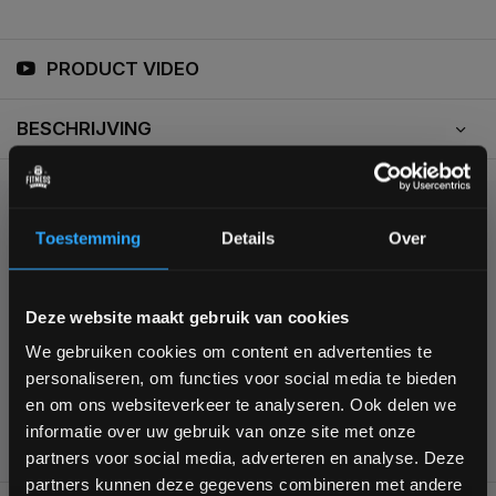
PRODUCT VIDEO
BESCHRIJVING
KUNNEN WE HELPEN?
Toestemming
Details
Over
+31 (0)24 645 1309
Bam! 5% korting op je volgende
Deze website maakt gebruik van cookies
bestelling
We gebruiken cookies om content en advertenties te
personaliseren, om functies voor social media te bieden
Schrijf je in voor onze nieuwsbrief om op de hoogte te
en om ons websiteverkeer te analyseren. Ook delen we
blijven over onze nieuwe producten, deals en meer
355
customers give us a
4,7
/
5
at
informatie over uw gebruik van onze site met onze
interessante info. Ontvang 5% korting op je eerstvolgende
partners voor social media, adverteren en analyse. Deze
aankoop! 😀
partners kunnen deze gegevens combineren met andere