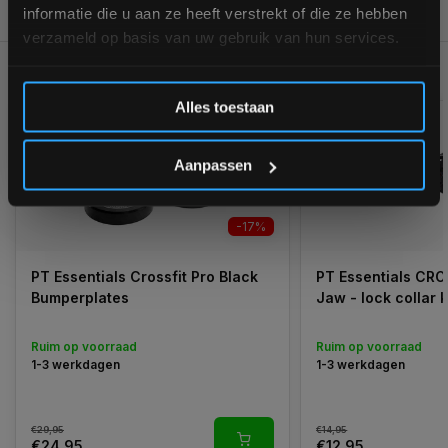
REVIEWS
informatie die u aan ze heeft verstrekt of die ze hebben
9.3/10
verzameld op basis van uw gebruik van hun services.
GERELATEERDE PRODUCTEN
Inschrijven
Alles toestaan
*Verzendkosten vallen buiten de korting
Aanpassen
-17%
PT Essentials Crossfit Pro Black
PT Essentials CR
Bumperplates
Jaw - lock collar 
Ruim op voorraad
Ruim op voorraad
1-3 werkdagen
1-3 werkdagen
€29,95
€14,95
€24,95
€12,95