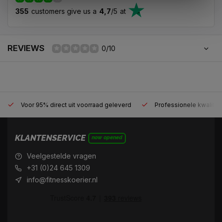
355
customers give us a
4,7
/
5
at
REVIEWS
0/10
Voor 95% direct uit voorraad geleverd
Professionele kwaliteit
KLANTENSERVICE
now opened
Veelgestelde vragen
+31 (0)24 645 1309
info@fitnesskoerier.nl