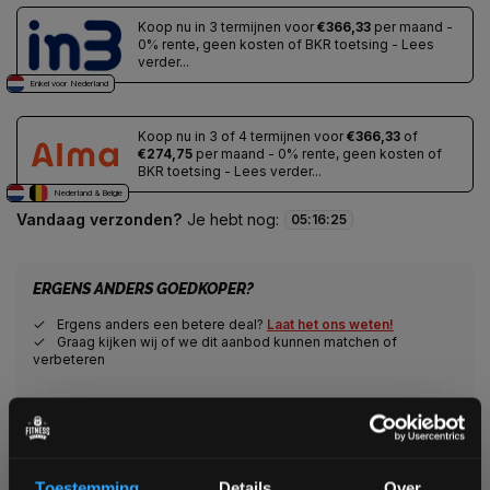
Koop nu in 3 termijnen voor
€366,33
per maand -
0% rente, geen kosten of BKR toetsing - Lees
verder...
Enkel voor Nederland
Koop nu in 3 of 4 termijnen voor
€366,33
of
€274,75
per maand - 0% rente, geen kosten of
BKR toetsing - Lees verder...
Nederland & Belgie
Vandaag verzonden?
Je hebt nog:
05
:
16
:
24
ERGENS ANDERS GOEDKOPER?
Ergens anders een betere deal?
Laat het ons weten!
Graag kijken wij of we dit aanbod kunnen matchen of
verbeteren
Veilig winkelen met het webshop keurmerk
Veilig betalen met een grote keuze aan betaalopties
Toestemming
Details
Over