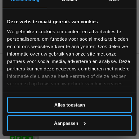
Alles voor jouw gym op één plek
Voor 95% direct uit voorraad geleverd
Professionele kwaliteit voor scherpe prijs
Bam! 5% korting op je volgende
Deze website maakt gebruik van cookies
Van homegym tot professionele gym
bestelling
We gebruiken cookies om content en advertenties te
Persoonlijk en deskundig advies op maat
personaliseren, om functies voor social media te bieden
Complete gym inrichting mogelijk
Schrijf je in voor onze nieuwsbrief om op de hoogte te
en om ons websiteverkeer te analyseren. Ook delen we
blijven over onze nieuwe producten, deals en meer
informatie over uw gebruik van onze site met onze
interessante info. Ontvang 5% korting op je eerstvolgende
partners voor social media, adverteren en analyse. Deze
BESCHRIJVING
aankoop! 😀
partners kunnen deze gegevens combineren met andere
informatie die u aan ze heeft verstrekt of die ze hebben
verzameld op basis van uw gebruik van hun services.
KUNNEN WE HELPEN?
Inschrijven
Alles toestaan
+31 (0)24 645 1309
*Verzendkosten vallen buiten de korting
Aanpassen