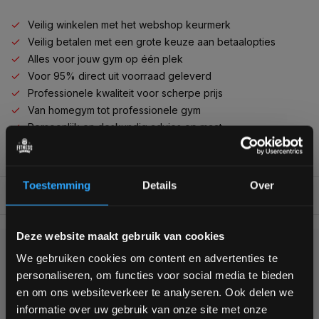
Veilig winkelen met het webshop keurmerk
Veilig betalen met een grote keuze aan betaalopties
Alles voor jouw gym op één plek
Voor 95% direct uit voorraad geleverd
Professionele kwaliteit voor scherpe prijs
Van homegym tot professionele gym
Persoonlijk en deskundig advies op maat
Complete gym inrichting mogelijk
Toestemming
Details
Over
BESCHRIJVING
Bam! 5% korting op je volgende
Deze website maakt gebruik van cookies
bestelling
KUNNEN WE HELPEN?
We gebruiken cookies om content en advertenties te
personaliseren, om functies voor social media te bieden
Schrijf je in voor onze nieuwsbrief om op de hoogte te
en om ons websiteverkeer te analyseren. Ook delen we
+31 (0)24 645 1309
blijven over onze nieuwe producten, deals en meer
informatie over uw gebruik van onze site met onze
interessante info. Ontvang 5% korting op je eerstvolgende