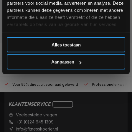
partners voor social media, adverteren en analyse. Deze
aankoop! 😀
partners kunnen deze gegevens combineren met andere
informatie die u aan ze heeft verstrekt of die ze hebben
verzameld op basis van uw gebruik van hun services.
355
customers give us a
4,7
/
5
at
Inschrijven
Alles toestaan
REVIEWS
0/10
*Verzendkosten vallen buiten de korting
Aanpassen
Voor 95% direct uit voorraad geleverd
Professionele kwaliteit
KLANTENSERVICE
Veelgestelde vragen
+31 (0)24 645 1309
info@fitnesskoerier.nl