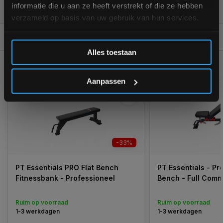
informatie die u aan ze heeft verstrekt of die ze hebben
verzameld op basis van uw gebruik van hun services.
REVIEWS
10/10
Inschrijven
Alles toestaan
GERELATEERDE PRODUCTEN
*Verzendkosten vallen buiten de korting
Aanpassen
-33%
PT Essentials PRO Flat Bench
PT Essentials - Pr
Fitnessbank - Professioneel
Bench - Full Comm
Ruim op voorraad
Ruim op voorraad
1-3 werkdagen
1-3 werkdagen