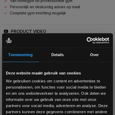
Van homegym tot professionele gym
Persoonlijk en deskundig advies op maat
Complete gym inrichting mogelijk
PRODUCT VIDEO
BESCHRIJVING
Toestemming
Details
Over
KUNNEN WE HELPEN?
Bam! 5% korting op je volgende
Deze website maakt gebruik van cookies
bestelling
We gebruiken cookies om content en advertenties te
+31 (0)24 645 1309
personaliseren, om functies voor social media te bieden
Schrijf je in voor onze nieuwsbrief om op de hoogte te
en om ons websiteverkeer te analyseren. Ook delen we
blijven over onze nieuwe producten, deals en meer
informatie over uw gebruik van onze site met onze
interessante info. Ontvang 5% korting op je eerstvolgende
partners voor social media, adverteren en analyse. Deze
aankoop! 😀
partners kunnen deze gegevens combineren met andere
355
customers give us a
4,7
/
5
at