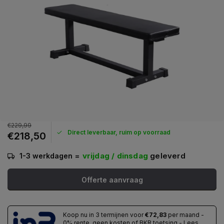
€229,99
Direct leverbaar, ruim op voorraad
€218,50
=
vrijdag / dinsdag
geleverd
1-3 werkdagen
Offerte aanvraag
Koop nu in 3 termijnen voor
€72,83
per maand -
0% rente, geen kosten of BKR toetsing - Lees