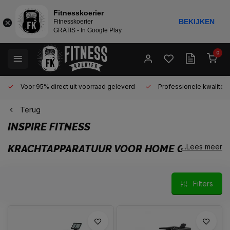
Fitnesskoerier
BEKIJKEN
Fitnesskoerier
GRATIS - In Google Play
0
Voor 95% direct uit voorraad geleverd
Professionele kwaliteit 
Terug
INSPIRE FITNESS
...Lees meer
KRACHTAPPARATUUR VOOR HOME GYMS EN
PROFESSIONALS
Inspire Fitness is een Amerikaans merk dat sinds 2004
Filters
krachtapparatuur ontwikkelt voor wie serieus wil trainen. De
focus ligt op degelijke bouw, soepele bewegingen en slimme
oplossingen voor zowel thuisgebruik als professionele
omgevingen.