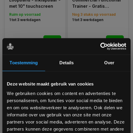
met 10" touchscreen
Trainer - Gratis
Montage
Ruim op voorraad
Nog 3 stuks op voorraad
1 tot 3 werkdagen
1 tot 3 werkdagen
€1.999,00
€3.699,00
Vergelijk
Vergelijk
Toestemming
Details
Over
Bam! 5% korting op je volgende
Deze website maakt gebruik van cookies
bestelling
We gebruiken cookies om content en advertenties te
personaliseren, om functies voor social media te bieden
Schrijf je in voor onze nieuwsbrief om op de hoogte te
en om ons websiteverkeer te analyseren. Ook delen we
blijven over onze nieuwe producten, deals en meer
informatie over uw gebruik van onze site met onze
Inspire Fitness UCHR1
Inspire Fitness Stack
interessante info. Ontvang 5% korting op je eerstvolgende
Ultimate Full
Adapter 2.27 kg
partners voor social media, adverteren en analyse. Deze
aankoop! 😀
Commercial Half Rack -
partners kunnen deze gegevens combineren met andere