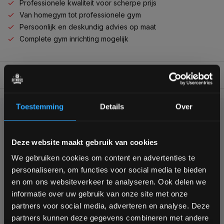
Professionele kwaliteit voor scherpe prijs
Van homegym tot professionele gym
Persoonlijk en deskundig advies op maat
Complete gym inrichting mogelijk
BESCHRIJVING
Toestemming
Details
Over
KUNNEN WE HELPEN?
Bam! 5% korting op je volgende
Deze website maakt gebruik van cookies
+31 (0)24 645 1309
bestelling
We gebruiken cookies om content en advertenties te
personaliseren, om functies voor social media te bieden
Schrijf je in voor onze nieuwsbrief om op de hoogte te
en om ons websiteverkeer te analyseren. Ook delen we
blijven over onze nieuwe producten, deals en meer
informatie over uw gebruik van onze site met onze
interessante info. Ontvang 5% korting op je eerstvolgende
partners voor social media, adverteren en analyse. Deze
aankoop! 😀
355
customers give us a
4,7
/
5
at
partners kunnen deze gegevens combineren met andere