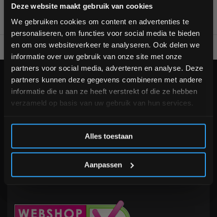
Bam! 5% korting op je volgende
Deze website maakt gebruik van cookies
bestelling
We gebruiken cookies om content en advertenties te
personaliseren, om functies voor social media te bieden
Schrijf je in voor onze nieuwsbrief om op de hoogte te
en om ons websiteverkeer te analyseren. Ook delen we
Voor 95% direct uit voorraad geleverd
Professionele kwaliteit
blijven over onze nieuwe producten, deals en meer
informatie over uw gebruik van onze site met onze
interessante info. Ontvang 5% korting op je eerstvolgende
partners voor social media, adverteren en analyse. Deze
aankoop! 😀
KLANTENSERVICE
partners kunnen deze gegevens combineren met andere
informatie die u aan ze heeft verstrekt of die ze hebben
Veelgestelde vragen
verzameld op basis van uw gebruik van hun services.
+31 (0)24 645 1309
info@fitnesskoerier.nl
Inschrijven
Alles toestaan
*Verzendkosten vallen buiten de korting
Aanpassen