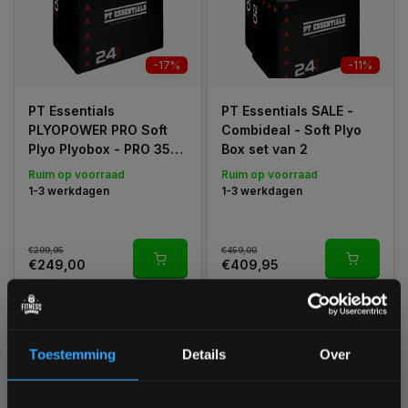
-17%
-11%
PT Essentials
PT Essentials SALE -
PLYOPOWER PRO Soft
Combideal - Soft Plyo
Plyo Plyobox - PRO 35
Box set van 2
kg
Ruim op voorraad
Ruim op voorraad
1-3 werkdagen
1-3 werkdagen
€299,95
€459,00
€249,00
€409,95
Vergelijk
Vergelijk
Toestemming
Details
Over
1