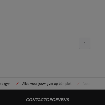
1
ele gym
Alles voor jouw gym op één plek
Voor 95% direc
CONTACTGEGEVENS