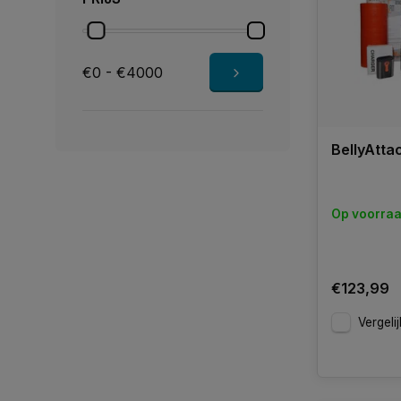
€0 - €4000
BellyAtta
Op voorra
€123,99
Vergelij