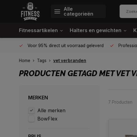
Alle
categorieën
Fitnessartikelen
Halters en gewichten
K
én plek
Voor 95% direct uit voorraad geleverd
Profession
Home
Tags
vet verbranden
PRODUCTEN GETAGD MET VET 
MERKEN
7 Producten
Alle merken
BowFlex
PRIJS