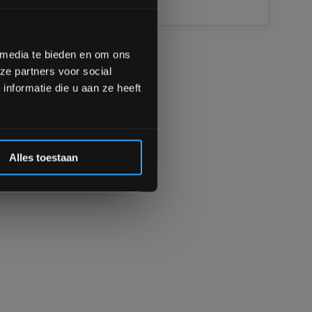
Vergelijk
op de hoogte te blijven
meer interessante info.
lgende aankoop! 😀
 media te bieden en om ons
ze partners voor social
Inschrijven
nformatie die u aan ze heeft
 de korting
Alles toestaan