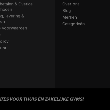
betalen & Overige
Over ons
thoden
Blog
g, levering &
Merken
ren
Categorieën
 voorwaarden
r
olicy
unt
ES VOOR THUIS ÉN ZAKELIJKE GYMS!