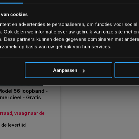
k
Vergelijk
Schrijf je in voor onze nieuwsbrief om 
 van cookies
over onze nieuwe producten, deals en 
Ontvang 5% korting op je eerstvo
ent en advertenties te personaliseren, om functies voor social
. Ook delen we informatie over uw gebruik van onze site met on
e. Deze partners kunnen deze gegevens combineren met andere i
erzameld op basis van uw gebruik van hun services.
*Verzendkosten vallen buiten
Aanpassen
0%
odel 56 loopband -
ercieel - Gratis
orraad, vraag naar de
de levertijd