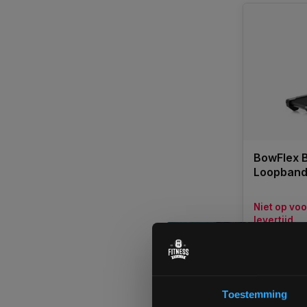
BowFlex B
Loopband |
Niet op vo
levertijd
Vraag naar 
€1.699,0
Toestemming