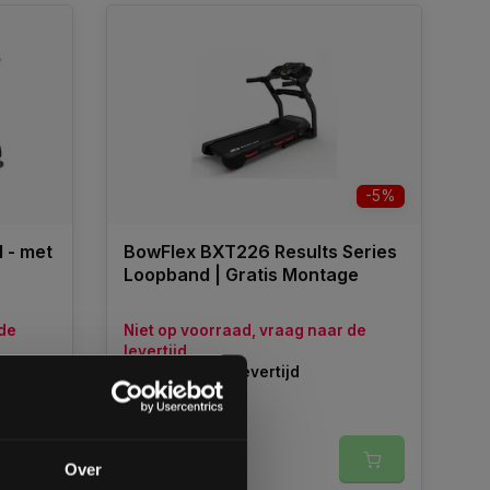
-5%
 - met
BowFlex BXT226 Results Series
Loopband | Gratis Montage
 de
Niet op voorraad, vraag naar de
levertijd
Vraag naar de levertijd
€1.899,00
gende bestelling
€1.799,00
Over