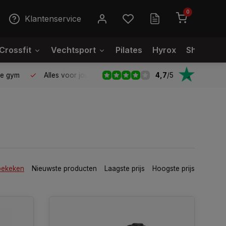
0
Klantenservice
Crossfit
Vechtsport
Pilates
Hyrox
Showroo
4,7
/
5
le gym
Alles voor jouw gym op één plek
Voor 95% direct
bekeken
Nieuwste producten
Laagste prijs
Hoogste prijs