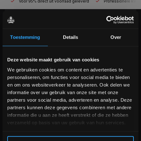
Voor 95% direct uit voorraad geleverd
Professionele kwaliteit
KLANTENSERVICE
Veelgestelde vragen
Toestemming
Details
Over
+31 (0)24 645 1309
info@fitnesskoerier.nl
Bam! 5% korting op je volgende
Deze website maakt gebruik van cookies
bestelling
We gebruiken cookies om content en advertenties te
personaliseren, om functies voor social media te bieden
Schrijf je in voor onze nieuwsbrief om op de hoogte te
en om ons websiteverkeer te analyseren. Ook delen we
blijven over onze nieuwe producten, deals en meer
informatie over uw gebruik van onze site met onze
interessante info. Ontvang 5% korting op je eerstvolgende
partners voor social media, adverteren en analyse. Deze
aankoop! 😀
partners kunnen deze gegevens combineren met andere
informatie die u aan ze heeft verstrekt of die ze hebben
verzameld op basis van uw gebruik van hun services.
Inschrijven