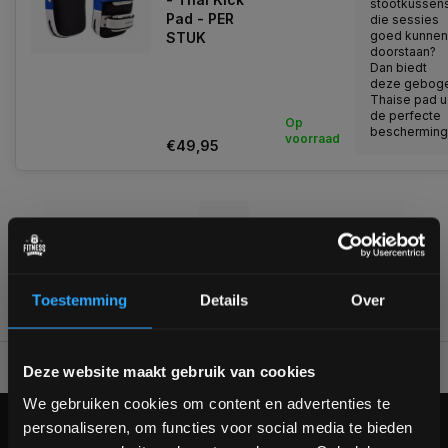
stootkussen
Pad - PER
die sessies
goed kunnen
STUK
doorstaan?
Dan biedt
deze gebog
Thaise pad u
de perfecte
Op
bescherming..
voorraad
€49,95
1
Toestemming
Details
Over
Bam! 5% korting op je volgende
Voor 95% direct uit voorraad geleverd
Professionele kwaliteit
Deze website maakt gebruik van cookies
bestelling
We gebruiken cookies om content en advertenties te
personaliseren, om functies voor social media te bieden
KLANTENSERVICE
Schrijf je in voor onze nieuwsbrief om op de hoogte te