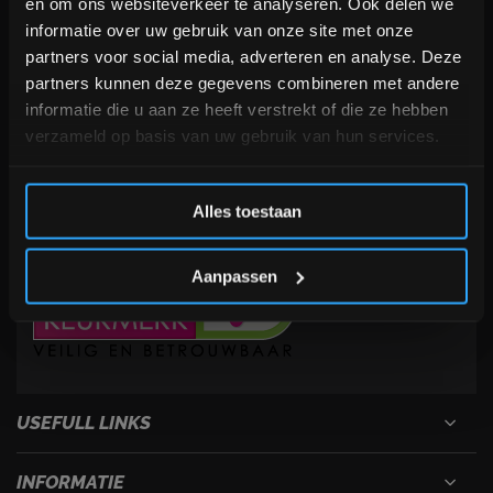
en om ons websiteverkeer te analyseren. Ook delen we
blijven over onze nieuwe producten, deals en meer
Veelgestelde vragen
informatie over uw gebruik van onze site met onze
interessante info. Ontvang 5% korting op je eerstvolgende
+31 (0)24 645 1309
partners voor social media, adverteren en analyse. Deze
aankoop! 😀
info@fitnesskoerier.nl
partners kunnen deze gegevens combineren met andere
informatie die u aan ze heeft verstrekt of die ze hebben
verzameld op basis van uw gebruik van hun services.
Inschrijven
Alles toestaan
*Verzendkosten vallen buiten de korting
Aanpassen
USEFULL LINKS
INFORMATIE