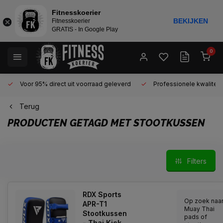
Fitnesskoerier
BEKIJKEN
Fitnesskoerier
GRATIS - In Google Play
0
Voor 95% direct uit voorraad geleverd
Professionele kwaliteit 
Terug
PRODUCTEN GETAGD MET STOOTKUSSEN
Filters
RDX Sports
Op zoek naa
APR-T1
Muay Thai
Stootkussen
pads of
- Thai Kick