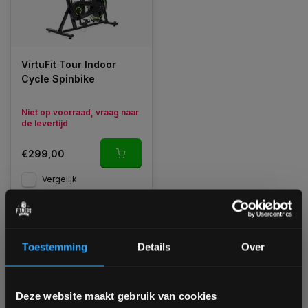
VirtuFit Tour Indoor
Cycle Spinbike
Niet op voorraad, vraag naar
de levertijd
€299,00
Vergelijk
1
Toestemming
Details
Over
Bam! 5% korting op je volgende
Deze website maakt gebruik van cookies