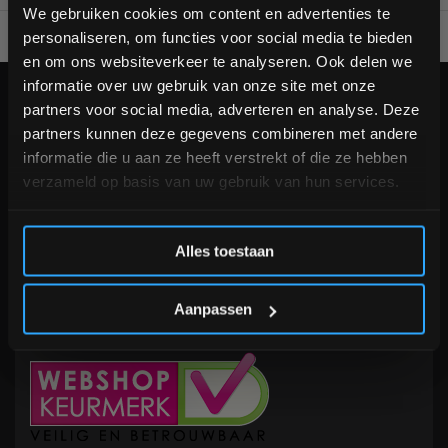
bestelling
We gebruiken cookies om content en advertenties te
personaliseren, om functies voor social media te bieden
Voor 95% direct uit voorraad geleverd
Professionele kwaliteit
Schrijf je in voor onze nieuwsbrief om op de hoogte te
en om ons websiteverkeer te analyseren. Ook delen we
blijven over onze nieuwe producten, deals en meer
informatie over uw gebruik van onze site met onze
interessante info. Ontvang 5% korting op je eerstvolgende
KLANTENSERVICE
partners voor social media, adverteren en analyse. Deze
aankoop! 😀
partners kunnen deze gegevens combineren met andere
Veelgestelde vragen
informatie die u aan ze heeft verstrekt of die ze hebben
+31 (0)24 645 1309
verzameld op basis van uw gebruik van hun services.
info@fitnesskoerier.nl
Inschrijven
Alles toestaan
*Verzendkosten vallen buiten de korting
Aanpassen