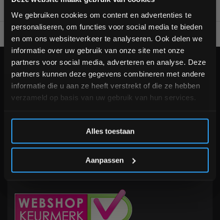
bestelling
We gebruiken cookies om content en advertenties te
personaliseren, om functies voor social media te bieden
Voor 95% direct uit voorraad geleverd
Professionele kwaliteit
Schrijf je in voor onze nieuwsbrief om op de hoogte te
en om ons websiteverkeer te analyseren. Ook delen we
blijven over onze nieuwe producten, deals en meer
informatie over uw gebruik van onze site met onze
interessante info. Ontvang 5% korting op je eerstvolgende
partners voor social media, adverteren en analyse. Deze
aankoop! 😀
KLANTENSERVICE
partners kunnen deze gegevens combineren met andere
Veelgestelde vragen
informatie die u aan ze heeft verstrekt of die ze hebben
+31 (0)24 645 1309
verzameld op basis van uw gebruik van hun services.
info@fitnesskoerier.nl
Inschrijven
Alles toestaan
*Verzendkosten vallen buiten de korting
Aanpassen