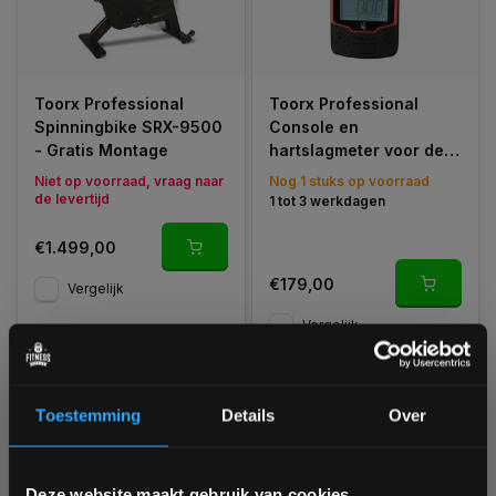
Toorx Professional
Toorx Professional
Spinningbike SRX-9500
Console en
- Gratis Montage
hartslagmeter voor de
Toorx SRX-9500
Niet op voorraad, vraag naar
Nog 1 stuks op voorraad
de levertijd
1 tot 3 werkdagen
€1.499,00
€179,00
Vergelijk
Vergelijk
Toestemming
Details
Over
1
Bam! 5% korting op je volgende
Deze website maakt gebruik van cookies