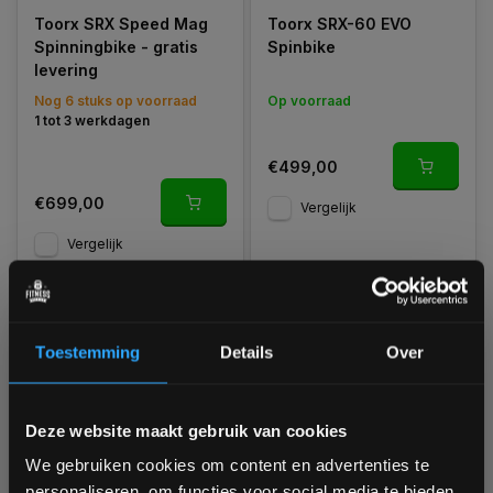
Toorx SRX Speed Mag
Toorx SRX-60 EVO
Spinningbike - gratis
Spinbike
levering
Nog 6 stuks op voorraad
Op voorraad
1 tot 3 werkdagen
€499,00
€699,00
Vergelijk
Vergelijk
Toestemming
Details
Over
Bam! 5% korting op je volgende
Deze website maakt gebruik van cookies
bestelling
We gebruiken cookies om content en advertenties te
Toorx SRX-90 Indoor
Toorx SRX-Rebel Smart
personaliseren, om functies voor social media te bieden