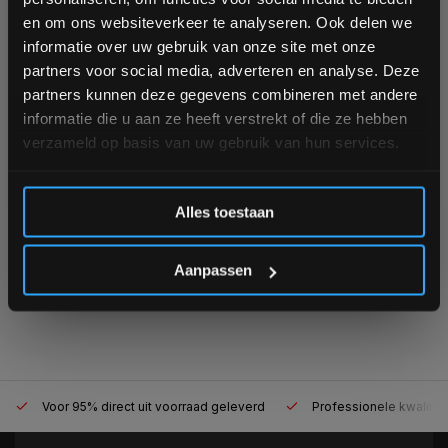
Bike - Spinbike
Bike - Indoor Bike
Schrijf je in voor onze nieuwsbrief om op de hoogte te
en om ons websiteverkeer te analyseren. Ook delen we
blijven over onze nieuwe producten, deals en meer
informatie over uw gebruik van onze site met onze
Ruim op voorraad
interessante info. Ontvang 5% korting op je eerstvolgende
Op voorraad
partners voor social media, adverteren en analyse. Deze
1 tot 3 werkdagen
aankoop! 😀
partners kunnen deze gegevens combineren met andere
€2.199,00
informatie die u aan ze heeft verstrekt of die ze hebben
verzameld op basis van uw gebruik van hun services.
€899,00
Vergelijk
Vergelijk
Inschrijven
Alles toestaan
*Verzendkosten vallen buiten de korting
1
Aanpassen
Voor 95% direct uit voorraad geleverd
Professionele kwaliteit