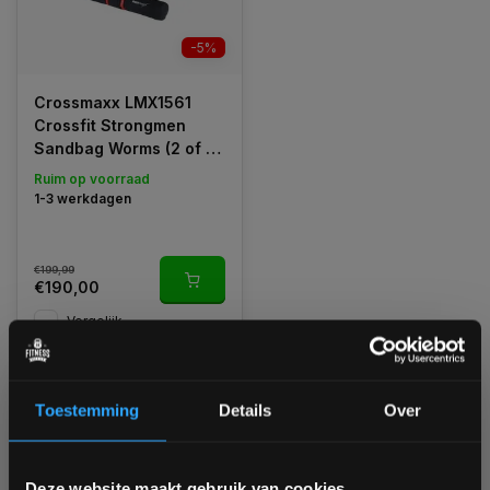
-5%
Crossmaxx LMX1561
Crossfit Strongmen
Sandbag Worms (2 of 4
personen)
Ruim op voorraad
1-3 werkdagen
€199,99
€190,00
Vergelijk
Toestemming
Details
Over
1
Bam! 5% korting op je volgende
Deze website maakt gebruik van cookies