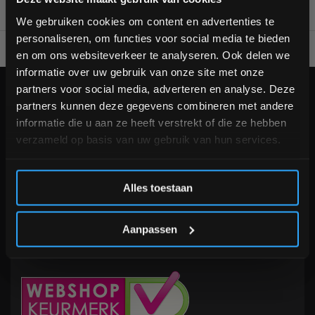
bestelling
We gebruiken cookies om content en advertenties te
personaliseren, om functies voor social media te bieden
Voor 95% direct uit voorraad geleverd
Professionele kwaliteit
Schrijf je in voor onze nieuwsbrief om op de hoogte te
en om ons websiteverkeer te analyseren. Ook delen we
blijven over onze nieuwe producten, deals en meer
informatie over uw gebruik van onze site met onze
interessante info. Ontvang 5% korting op je eerstvolgende
partners voor social media, adverteren en analyse. Deze
aankoop! 😀
KLANTENSERVICE
now opened
partners kunnen deze gegevens combineren met andere
Veelgestelde vragen
informatie die u aan ze heeft verstrekt of die ze hebben
+31 (0)24 645 1309
verzameld op basis van uw gebruik van hun services.
info@fitnesskoerier.nl
Inschrijven
Alles toestaan
*Verzendkosten vallen buiten de korting
Aanpassen